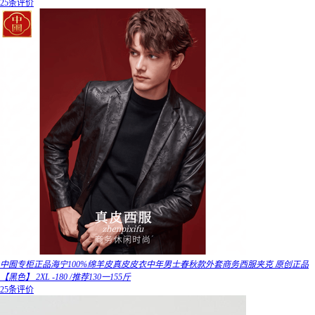
25条评价
中囿专柜正品海宁100%绵羊皮真皮皮衣中年男士春秋款外套商务西服夹克 原创正品
【黑色】 2XL -180 /推荐130一155斤
25条评价