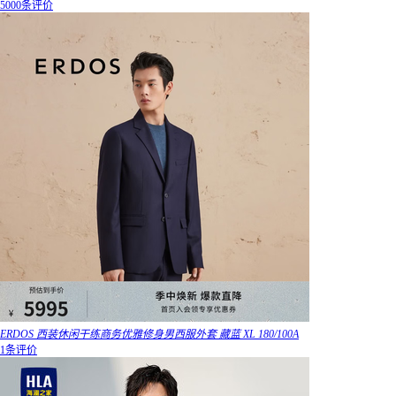
5000条评价
ERDOS 西装休闲干练商务优雅修身男西服外套 藏蓝 XL 180/100A
1条评价