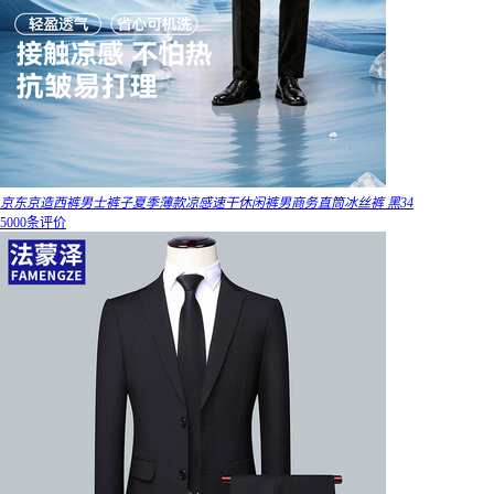
京东京造西裤男士裤子夏季薄款凉感速干休闲裤男商务直筒冰丝裤 黑34
5000条评价