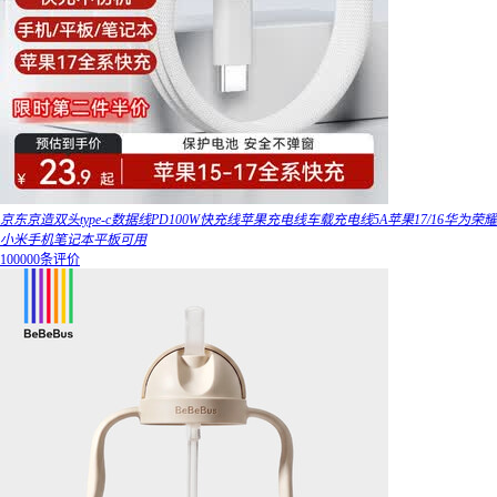
京东京造双头type-c数据线PD100W快充线苹果充电线车载充电线5A苹果17/16华为荣耀
小米手机笔记本平板可用
100000条评价