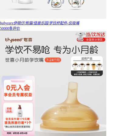
babycare伊萌仔/熊猫/怪兽乐园/学饮杯配件-仅吸嘴
50000条评价