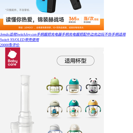
Jemdo适用SwitchJoy-con手柄握把充电器手柄充电握把配件边充边玩不伤手柄适用
Switch NS/OLED带壳使用
20000条评价