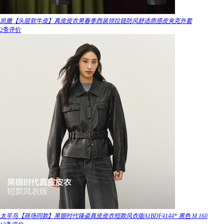
凯撒【头层软牛皮】真皮皮衣男春季西装领拉链防风舒适质感皮夹克外套
2条评价
太平鸟【商场同款】黑银时代锋姿真皮皮衣短款风衣版A1BDF4144* 黑色 M 160