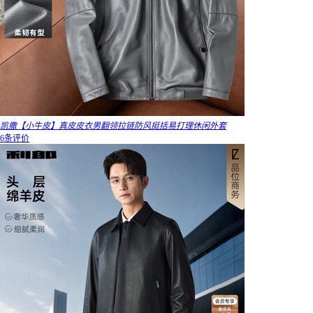
凯撒【小牛皮】真皮皮衣男翻领拉链防风挺括易打理休闲外套
6条评价