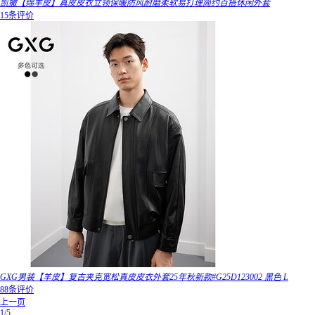
凯撒【绵羊皮】真皮皮衣立领保暖防风耐磨柔软易打理简约百搭休闲外套
15条评价
GXG男装【羊皮】复古夹克宽松真皮皮衣外套25年秋新款#G25D123002 黑色 L
88条评价
上一页
1/5