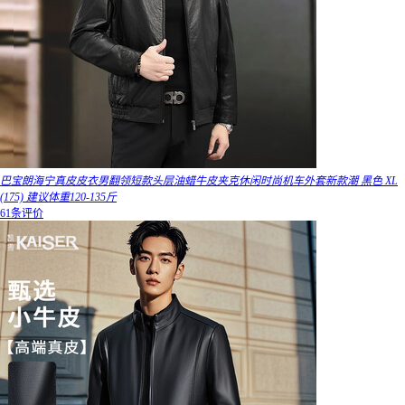
巴宝朗海宁真皮皮衣男翻领短款头层油蜡牛皮夹克休闲时尚机车外套新款潮 黑色 XL
(175) 建议体重120-135斤
61条评价