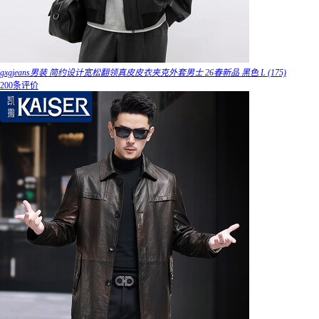
gxgjeans男装 简约设计宽松翻领真皮皮衣夹克外套男士 26春新品 黑色 L (175)
200条评价