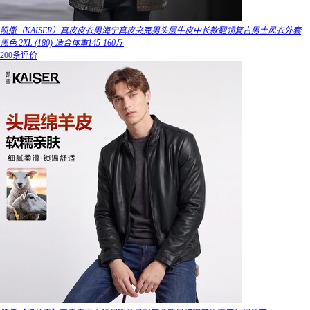
凯撒（KAISER）真皮皮衣男海宁真皮夹克男头层牛皮中长款翻领复古男士风衣外套
黑色 2XL (180) 适合体重145-160斤
200条评价