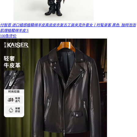
付智恩 进口蜡感植鞣绵羊皮真皮皮衣复古工装夹克外套女丨时髦录客 黑色. 独特泡泡
肌理植鞣绵羊皮 S
100条评价