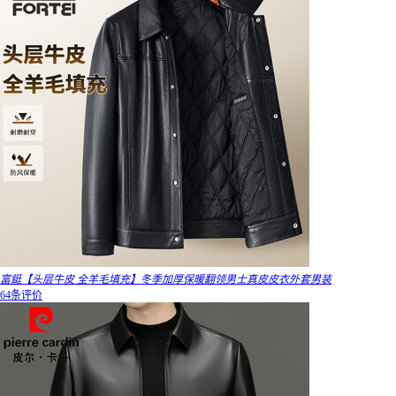
富鋌【头层牛皮 全羊毛填充】冬季加厚保暖翻领男士真皮皮衣外套男装
64条评价