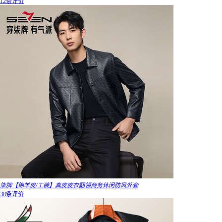
12条评价
柒牌【绵羊皮/工装】真皮皮衣翻领商务休闲防风外套
38条评价