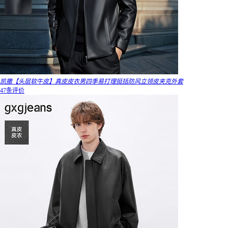
凯撒【头层软牛皮】真皮皮衣男四季易打理挺括防风立领皮夹克外套
47条评价