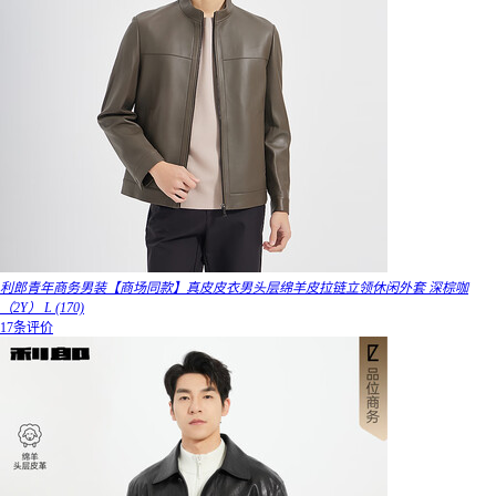
利郎青年商务男装【商场同款】真皮皮衣男头层绵羊皮拉链立领休闲外套 深棕咖
（2Y） L (170)
17条评价