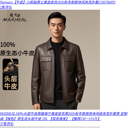
Navigare【牛皮】小帆船男士真皮皮衣2026秋冬新款休闲夹克外套1336706093
2条评价
MAXHEAL100%头层牛皮高端海宁真皮皮衣男2026秋冬款商务休闲皮夹克外套男 定制
级【咖色】原生态头层牛皮 2XL 【现货速发】 【推荐130一155斤】
37条评价