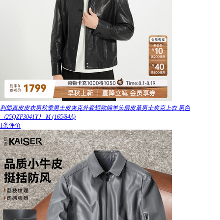
利郎真皮皮衣男秋季男士皮夹克外套短款绵羊头层皮革男士夹克上衣 黑色
（25QZP3041Y） M (165/84A)
1条评价