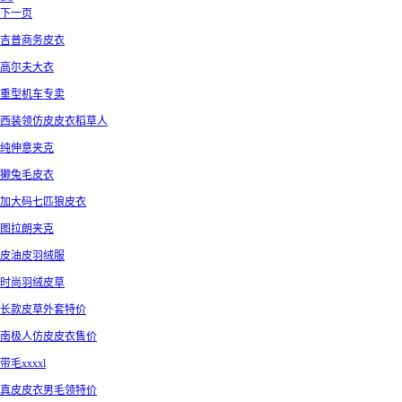
下一页
吉普商务皮衣
高尔夫大衣
重型机车专卖
西装领仿皮皮衣稻草人
纯伸意夹克
獭兔毛皮衣
加大码七匹狼皮衣
图拉朗夹克
皮油皮羽绒服
时尚羽绒皮草
长款皮草外套特价
南极人仿皮皮衣售价
带毛xxxxl
真皮皮衣男毛领特价