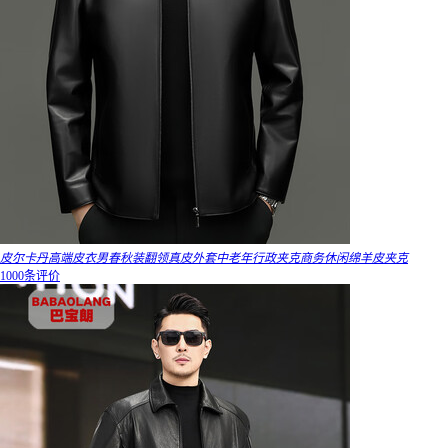
皮尔卡丹高端皮衣男春秋装翻领真皮外套中老年行政夹克商务休闲绵羊皮夹克
1000条评价