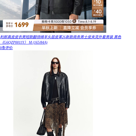
利郎真皮皮衣男短款翻领绵羊头层皮革26新款商务男士皮夹克外套男装 黑色
（G6QZP0011Y） M (165/84A)
0条评价