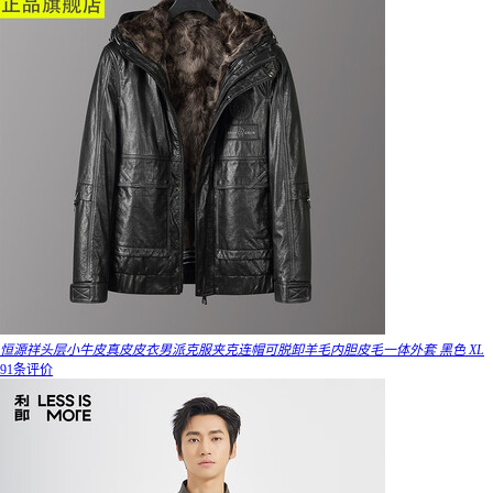
恒源祥头层小牛皮真皮皮衣男派克服夹克连帽可脱卸羊毛内胆皮毛一体外套 黑色 XL
91条评价