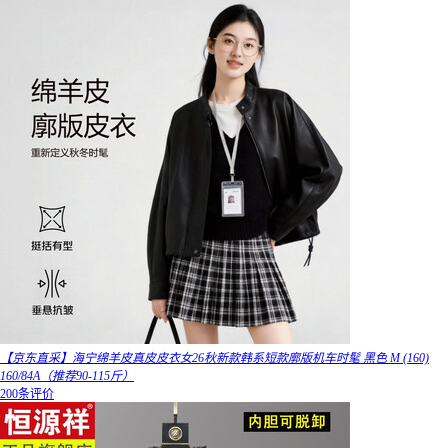
【京东直采】海宁绵羊皮真皮皮衣女26秋新款韩系短款廓版机车时髦 黑色 M (160)
160/84A（推荐90-115斤）
200条评价