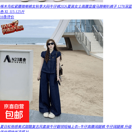
啄木鸟松紧腰微喇裤女秋季大码牛仔裤2026夏装女士高腰显瘦马蹄喇叭裤子 1278深蓝
色 XL 115-125斤
16条评价
夏日松弛感美式甜酷复古风套装牛仔翻领短袖上衣+牛仔高腰阔腿裤 牛仔阔腿裤 升级