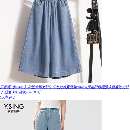
贝娜妮（Beinani）加肥大码女裤牛仔七分裤夏装胖mm200斤宽松休闲胖人显瘦弹力裤
子 蓝色 3XL 建议160-180斤
100条评价