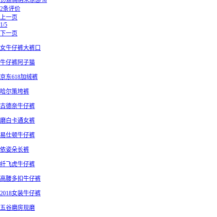
仿丝绸纳米凉感 M
2条评价
上一页
1/5
下一页
女牛仔裤大裤口
牛仔裤阿子猫
京东618加绒裤
哈尔策垮裤
古德奈牛仔裤
磨白卡通女裤
易仕顿牛仔裤
依姿朵长裤
纤飞虎牛仔裤
高腰多扣牛仔裤
2018女装牛仔裤
五谷磨房现磨