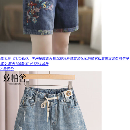
啄木鸟（TUCANO）牛仔短裤五分裤女2026新款夏装休闲刺绣宽松复古女装哈伦牛仔
裤女 蓝色 300款 XL xl 120-140斤
23条评价