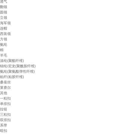
透气
翻领
圆领
立领
海军领
连帽
西装领
方领
氨纶
棉
羊毛
涤纶(聚酯纤维)
锦纶/尼龙(聚酰胺纤维)
氨纶(聚氨酯弹性纤维)
粘纤(粘胶纤维)
桑蚕丝
莱赛尔
其他
一粒扣
单排扣
拉链
三粒扣
双排扣
系带
暗扣