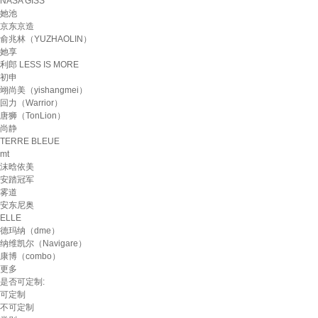
NASA GISS
她池
京东京造
俞兆林（YUZHAOLIN）
她享
利郎 LESS IS MORE
初申
翊尚美（yishangmei）
回力（Warrior）
唐狮（TonLion）
尚静
TERRE BLEUE
mt
沫晗依美
安踏冠军
雾道
安东尼奥
ELLE
德玛纳（dme）
纳维凯尔（Navigare）
康博（combo）
更多
是否可定制:
可定制
不可定制