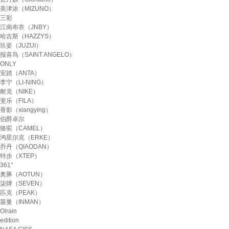
美津浓（MIZUNO）
三彩
江南布衣（JNBY）
哈吉斯（HAZZYS）
玖姿（JUZUI）
报喜鸟（SAINT ANGELO）
ONLY
安踏（ANTA）
李宁（LI-NING）
耐克（NIKE）
斐乐（FILA）
香影（xiangying）
伯爵卓尔
骆驼（CAMEL）
鸿星尔克（ERKE）
乔丹（QIAODAN）
特步（XTEP）
361°
奥豚（AOTUN）
柒牌（SEVEN）
匹克（PEAK）
茵曼（INMAN）
Olrain
edition