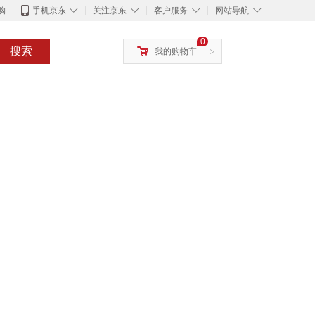
◇
◇
◇
◇
购
手机京东
关注京东
客户服务
网站导航
0
搜索
我的购物车
>