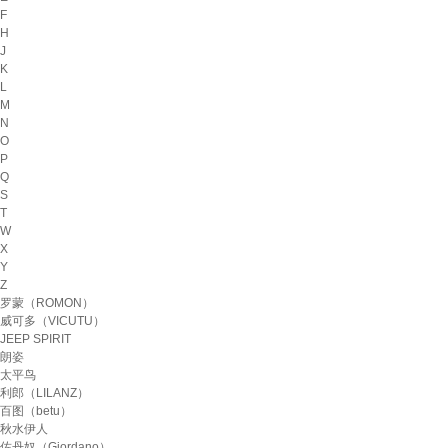
F
H
J
K
L
M
N
O
P
Q
S
T
W
X
Y
Z
罗蒙（ROMON）
威可多（VICUTU）
JEEP SPIRIT
朗姿
太平鸟
利郎（LILANZ）
百图（betu）
秋水伊人
佐丹奴（Giordano）