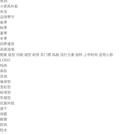
类别:
小香风外套
夹克
适用季节:
春季
秋季
夏季
冬季
四季通用
高级选项:
图案
版型
功能
领型
材质
衣门襟
风格
流行元素
面料
上市时间
适用人群
LOGO
纯色
条纹
其他
修身型
宽松型
标准型
常规型
抗紫外线
速干
保暖
耐磨
防风
防水