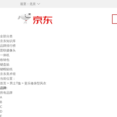
◇
送至：
北京
全部分类
京东知识库
品牌排行榜
普联摄像头
一体机
收纳包
键盘贴
键帽贴纸
京东美术馆
当前位置：
首页
>
男士T恤
> 斐乐修身型风衣
品牌:
所有品牌
A
B
C
D
E