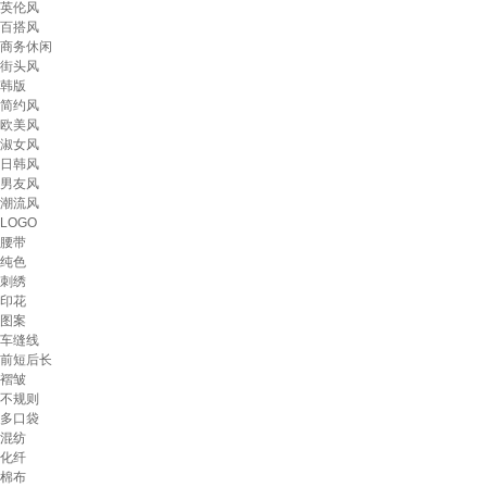
英伦风
百搭风
商务休闲
街头风
韩版
简约风
欧美风
淑女风
日韩风
男友风
潮流风
LOGO
腰带
纯色
刺绣
印花
图案
车缝线
前短后长
褶皱
不规则
多口袋
混纺
化纤
棉布