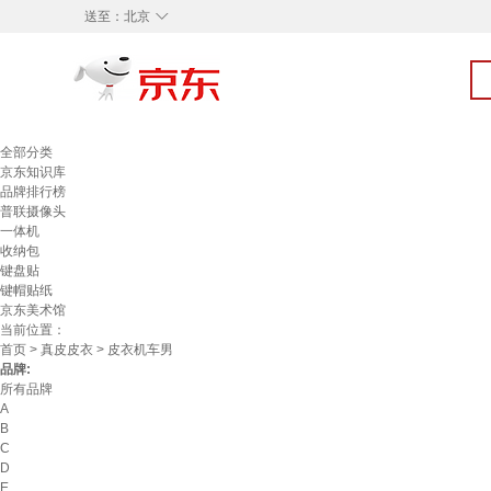
◇
送至：
北京
全部分类
京东知识库
品牌排行榜
普联摄像头
一体机
收纳包
键盘贴
键帽贴纸
京东美术馆
当前位置：
首页
>
真皮皮衣
> 皮衣机车男
品牌:
所有品牌
A
B
C
D
E