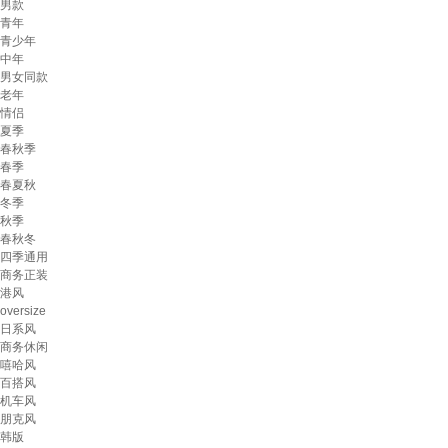
男款
青年
青少年
中年
男女同款
老年
情侣
夏季
春秋季
春季
春夏秋
冬季
秋季
春秋冬
四季通用
商务正装
港风
oversize
日系风
商务休闲
嘻哈风
百搭风
机车风
朋克风
韩版