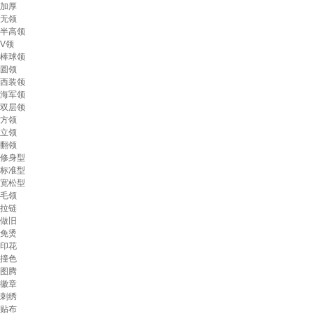
加厚
无领
半高领
V领
棒球领
圆领
西装领
海军领
双层领
方领
立领
翻领
修身型
标准型
宽松型
毛领
拉链
做旧
免烫
印花
撞色
图腾
徽章
刺绣
贴布