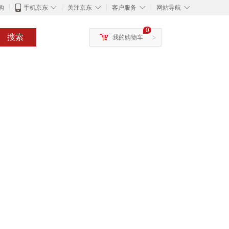
◇
◇
◇
◇
购
手机京东
关注京东
客户服务
网站导航
0
搜索
我的购物车
>