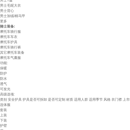
男士T恤
男士毛呢大衣
男士背心
男士加绒/棉马甲
更多
骑士装备:
摩托车骑行服
摩托车车衣
摩托车护具
摩托车骑行裤
其它摩托车装备
摩托车气囊服
功能:
保暖
防护
防水
透气
可发光
高级选项:
类别
安全护具
护具是否可拆卸
是否可定制
材质
适用人群
适用季节
风格
衣门襟
上市
连体服
套装
上装
下装
护臂