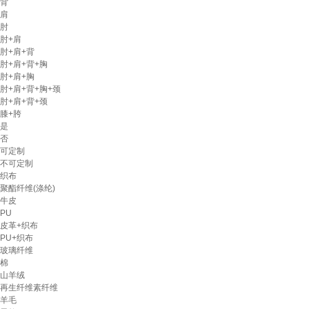
背
肩
肘
肘+肩
肘+肩+背
肘+肩+背+胸
肘+肩+胸
肘+肩+背+胸+颈
肘+肩+背+颈
膝+胯
是
否
可定制
不可定制
织布
聚酯纤维(涤纶)
牛皮
PU
皮革+织布
PU+织布
玻璃纤维
棉
山羊绒
再生纤维素纤维
羊毛