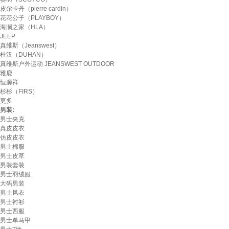
皮尔卡丹（pierre cardin）
花花公子（PLAYBOY）
海澜之家（HLA）
JEEP
真维斯（Jeanswest）
杜汉（DUHAN）
真维斯户外运动 JEANSWEST OUTDOOR
雅鹿
恒源祥
杉杉（FIRS）
更多
男装:
男士夹克
真皮皮衣
仿皮皮衣
男士棉服
男士皮草
男装套装
男士羽绒服
大码男装
男士风衣
男士衬衫
男士西服
男士单马甲