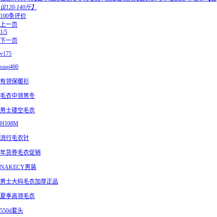
议120-140斤】
100条评价
上一页
1/5
下一页
v175
suuj400
有领保暖衫
毛衣中领男冬
男士镂空毛衣
H108M
流行毛衣针
年货券毛衣促销
NAKECY男装
男士大码毛衣加厚正品
夏季高领毛衣
550d套头