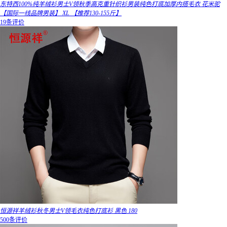
东特西100%纯羊绒衫男士V领秋季高克重针织衫男装纯色打底加厚内搭毛衣 花米驼
【国际一线品牌男装】 XL 【推荐130-155斤】
19条评价
恒源祥羊绒衫秋冬男士V领毛衣纯色打底衫 黑色 180
500条评价