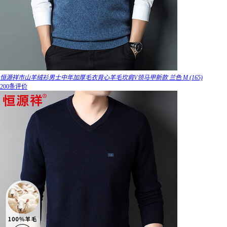
恒源祥市山羊绒衫男士中年加厚毛衣背心羊毛坎肩V领马甲新款 兰色 M (165)
200条评价