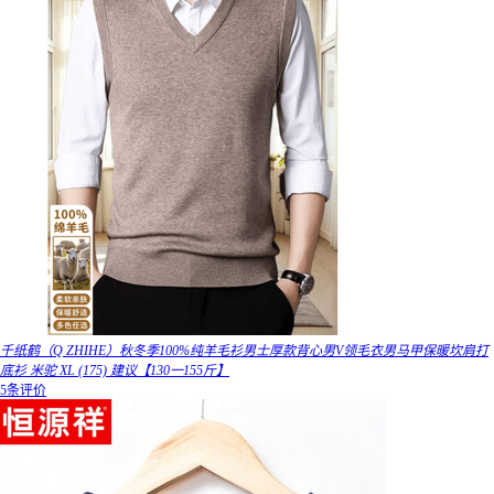
千纸鹤（Q ZHIHE）秋冬季100%纯羊毛衫男士厚款背心男V领毛衣男马甲保暖坎肩打
底衫 米驼 XL (175) 建议【130一155斤】
5条评价