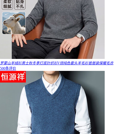
罗蒙山羊绒衫男士秋冬季打底针织衫V领纯色套头羊毛衫爸爸装保暖毛衣
500条评价