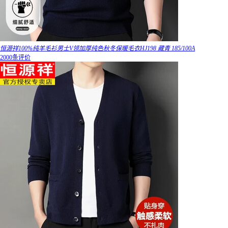
恒源祥100%纯羊毛衫男士V领加厚纯色秋冬保暖毛衣HJ198 藏青 185/100A
2000条评价