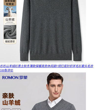
杉杉山羊绒衫男士秋冬薄款保暖商务休闲装V领打底针织羊毛衫套头毛衣
100条评价