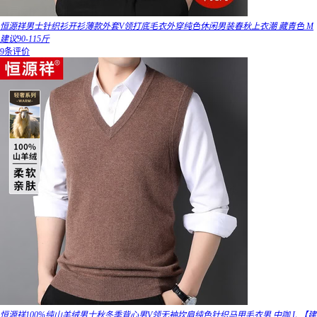
恒源祥男士针织衫开衫薄款外套V领打底毛衣外穿纯色休闲男装春秋上衣潮 藏青色 M
建议90-115斤
9条评价
恒源祥100%纯山羊绒男士秋冬季背心男V领无袖坎肩纯色针织马甲毛衣男 中咖 L 【建