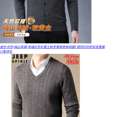
皮尔卡丹[纯山羊绒]羊绒衫开衫男士秋冬季商务休闲装V领开衫针织毛衣男装
15条评价