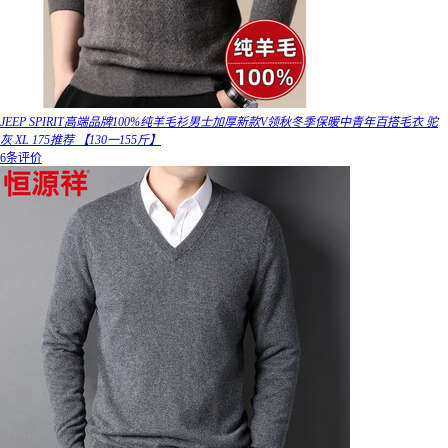
JEEP SPIRIT高端品牌100%纯羊毛衫男士加厚新款V领秋冬季保暖中青年百搭毛衣 驼
灰 XL 175推荐 【130一155斤】
6条评价