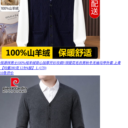
恒源祥男士100%纯羊绒背心加厚开衫坎肩V领提花毛衣男秋冬无袖马甲外套 上青
【均重280克 12针4股】 L (170)
10条评价