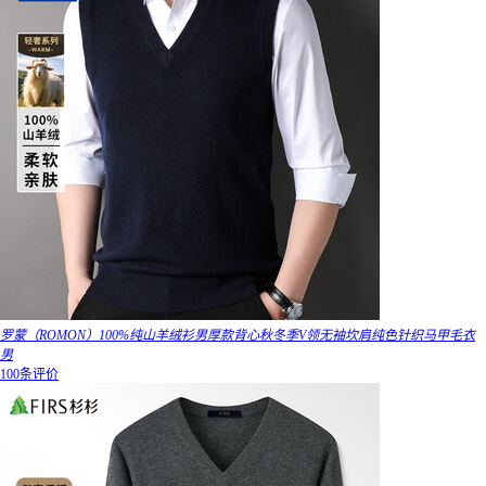
罗蒙（ROMON）100%纯山羊绒衫男厚款背心秋冬季V领无袖坎肩纯色针织马甲毛衣
男
100条评价