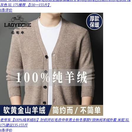
灰色 XL 175推荐 【130一155斤】
6条评价
老爷车【100%纯羊绒衫】针织开衫毛衣中年男士秋冬厚款V领休闲羊绒外套 米驼 XL
175建议135-155斤
6条评价