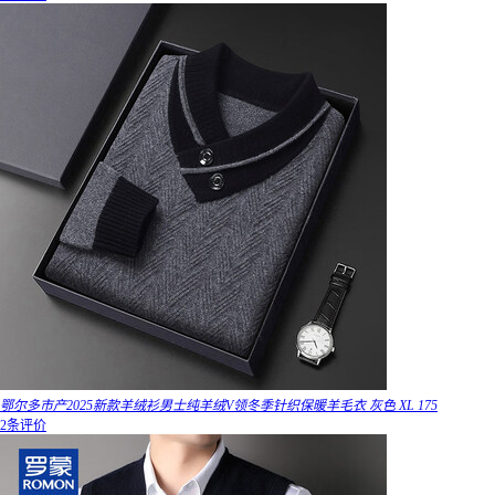
鄂尔多市产2025新款羊绒衫男士纯羊绒V领冬季针织保暖羊毛衣 灰色 XL 175
2条评价