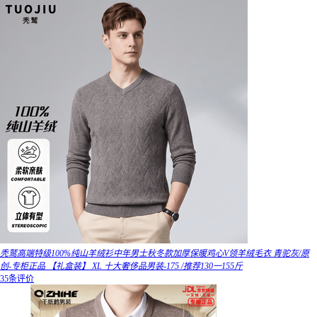
秃鹫高端特级100%纯山羊绒衫中年男士秋冬款加厚保暖鸡心V领羊绒毛衣 青驼灰/原
创-专柜正品 【礼盒装】 XL 十大奢侈品男装-175 /推荐130一155斤
35条评价