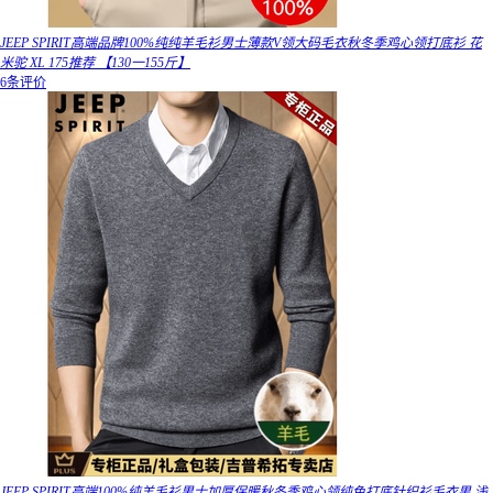
JEEP SPIRIT高端品牌100%纯纯羊毛衫男士薄款V领大码毛衣秋冬季鸡心领打底衫 花
米驼 XL 175推荐 【130一155斤】
6条评价
JEEP SPIRIT高端100%纯羊毛衫男士加厚保暖秋冬季鸡心领纯色打底针织衫毛衣男 浅