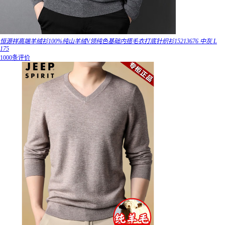
恒源祥高端羊绒衫100%纯山羊绒V领纯色基础内搭毛衣打底针织衫15213676 中灰 L
175
1000条评价