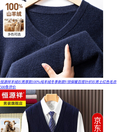
恒源祥羊绒衫男厚款100%纯羊绒冬季新款V领保暖百搭针织衫男士红色毛衣
500条评价