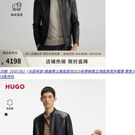
沙驰（SATCHI）[头层羊皮]男装男士真皮皮衣2025秋季新款立领皮夹克外套厚 黑色 S
18条评价