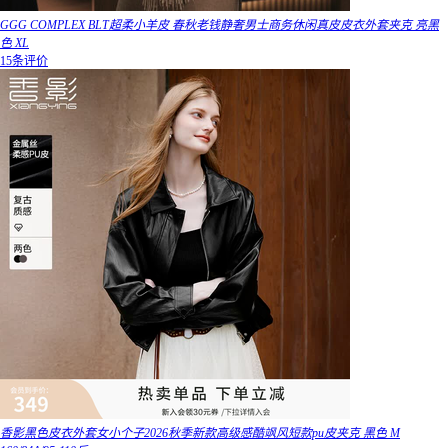
GGG COMPLEX BLT超柔小羊皮 春秋老钱静奢男士商务休闲真皮皮衣外套夹克 亮黑
色 XL
15条评价
香影黑色皮衣外套女小个子2026秋季新款高级感酷飒风短款pu皮夹克 黑色 M