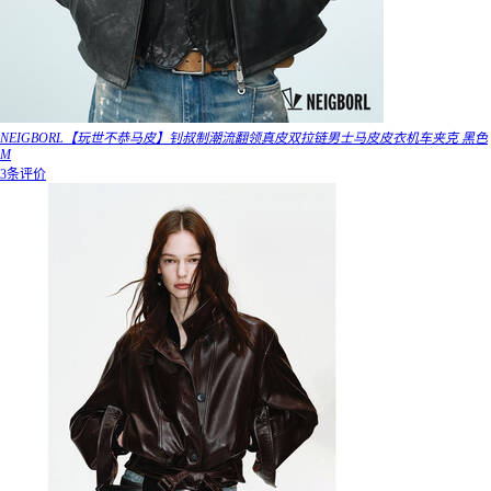
NEIGBORL【玩世不恭马皮】钊叔制潮流翻领真皮双拉链男士马皮皮衣机车夹克 黑色
M
3条评价