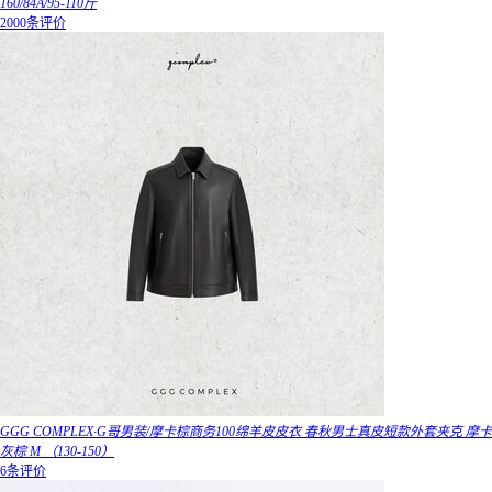
160/84A/95-110斤
2000条评价
GGG COMPLEX·G哥男装/摩卡棕商务100绵羊皮皮衣 春秋男士真皮短款外套夹克 摩卡
灰棕 M （130-150）
6条评价