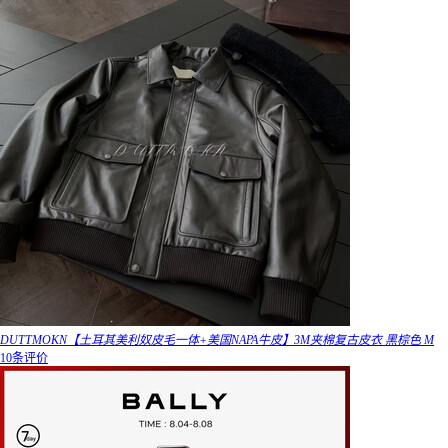
DUTTMOKN【土耳其美利奴皮毛一体+美国NAPA牛皮】3M夹棉复古皮衣 黑棕色 M
10条评价