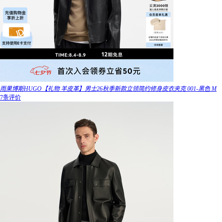
雨果博斯HUGO【礼物 羊皮革】男士26秋季新款立领简约修身皮衣夹克 001-黑色 M
7条评价