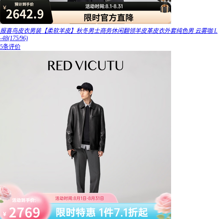
报喜鸟皮衣男装【柔软羊皮】秋冬男士商务休闲翻领羊皮革皮衣外套纯色男 云雾咖 L
-48(175/96)
5条评价