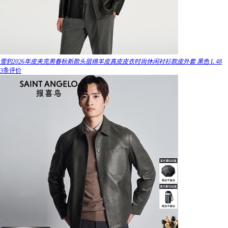
雪豹2026年皮夹克男春秋新款头层绵羊皮真皮皮衣时尚休闲衬衫款皮外套 黑色 L 48
3条评价