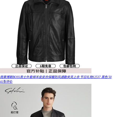
雨果博斯BOSS男士外套绵羊皮皮衣保暖防风通勤夹克上衣 节日礼物12537 黑色 50
41条评价