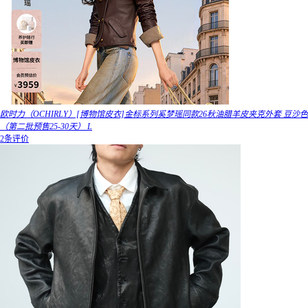
欧时力（OCHIRLY）[博物馆皮衣]金标系列奚梦瑶同款26秋油腊羊皮夹克外套 豆沙色
（第二批预售25-30天） L
2条评价