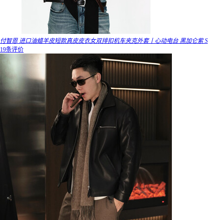
付智恩 进口油蜡羊皮短款真皮皮衣女双排扣机车夹克外套丨心动电台 黑加仑紫 S
19条评价