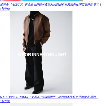
威可多（VICUTU）男士皮衣舒适羊皮革时尚翻领机车服商务休闲百搭外套 黑色 L
1条评价
G FOR INNERTHOUGHT土耳其P*ada同源手工喷色绵羊皮夹克外套皮衣 黑色 L
3条评价