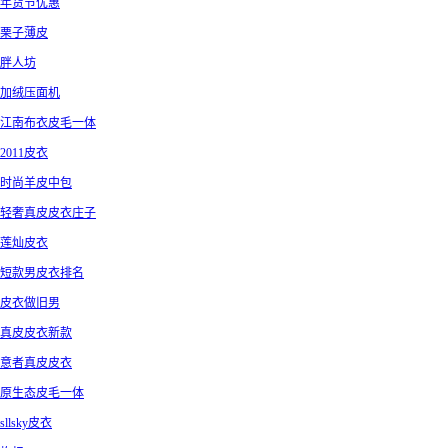
年货节优惠
栗子薄皮
胖人坊
加绒压面机
江南布衣皮毛一体
2011皮衣
时尚羊皮中包
轻奢真皮皮衣庄子
莲灿皮衣
短款男皮衣排名
皮衣做旧男
真皮皮衣新款
意者真皮皮衣
原生态皮毛一体
sllsky皮衣