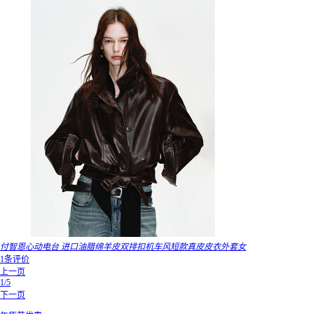
付智恩心动电台 进口油腊绵羊皮双排扣机车风短款真皮皮衣外套女
1条评价
上一页
1/5
下一页