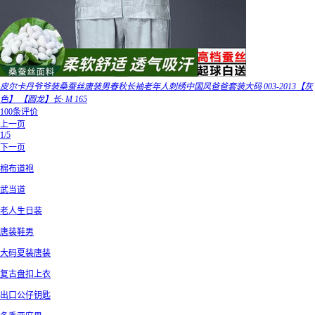
皮尔卡丹爷爷装桑蚕丝唐装男春秋长袖老年人刺绣中国风爸爸套装大码 003-2013【灰
色】 【圆龙】长· M 165
100条评价
上一页
1/5
下一页
棉布道袍
武当道
老人生日装
唐装鞋男
大码夏装唐装
复古盘扣上衣
出口公仔钥匙