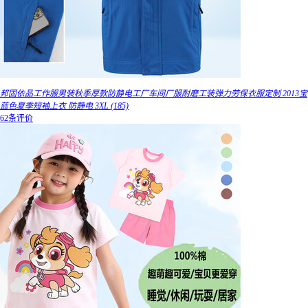
邦固依品工作服男装秋季厚款防静电工厂车间厂服耐磨工装弹力劳保衣服定制 2013宝
蓝色夏季短袖上衣 防静电 3XL (185)
62条评价