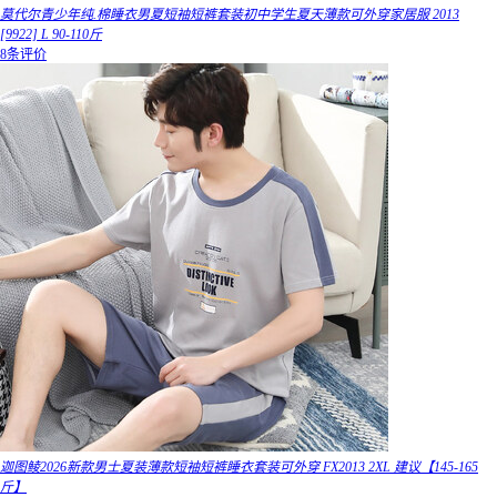
莫代尔青少年纯.棉睡衣男夏短袖短裤套装初中学生夏天薄款可外穿家居服 2013
[9922] L 90-110斤
8条评价
迦图鲮2026新款男士夏装薄款短袖短裤睡衣套装可外穿 FX2013 2XL 建议【145-165
斤】