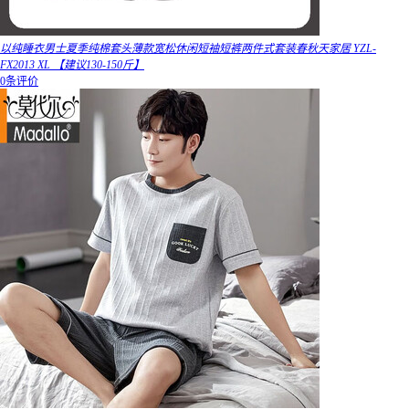
以纯睡衣男士夏季纯棉套头薄款宽松休闲短袖短裤两件式套装春秋天家居 YZL-
FX2013 XL 【建议130-150斤】
0条评价