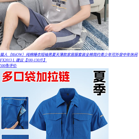
猫人（MiiOW）纯棉睡衣短袖男夏天薄款家居服套装全棉简约青少年可外穿中年休闲
FX2013 L 建议【100-130斤】
500条评价