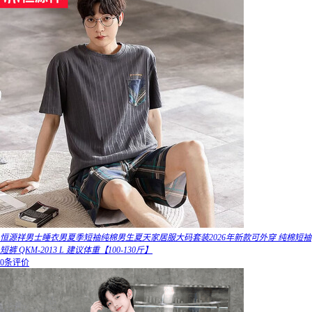
恒源祥男士睡衣男夏季短袖纯棉男生夏天家居服大码套装2026年新款可外穿 纯棉短袖
短裤 QKM-2013 L 建议体重【100-130斤】
0条评价