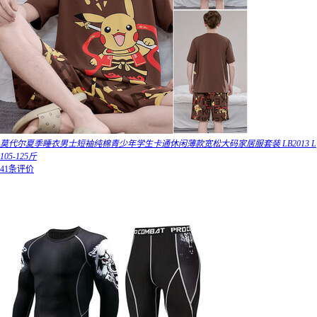
莫代尔夏季睡衣男士短袖纯棉青少年学生卡通休闲薄款宽松大码家居服套装 LB2013 L
105-125斤
41条评价