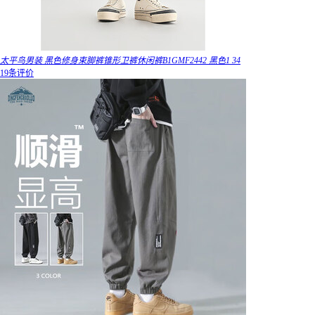
太平鸟男装 黑色修身束脚裤锥形卫裤休闲裤B1GMF2442 黑色1 34
19条评价