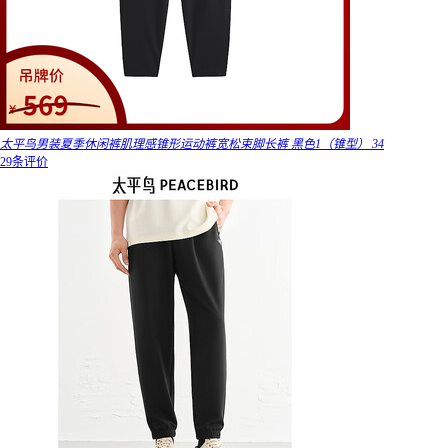
太平鸟男装夏季休闲裤肌理感锥形运动裤宽松束脚长裤 黑色1（锥型） 34
29条评价