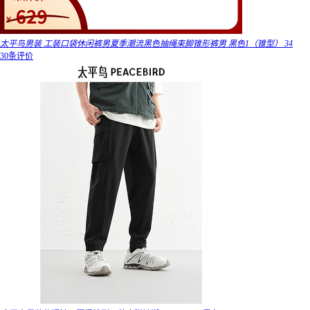
太平鸟男装 工装口袋休闲裤男夏季潮流黑色抽绳束脚锥形裤男 黑色1（锥型） 34
30条评价