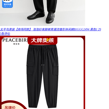
太平鸟男装【商场同款】 泡泡纱束脚裤男潮流锥形休闲裤B1GGG2494 黑色1 29
5条评价