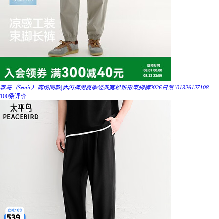
森马（Semir）商场同款|休闲裤男夏季经典宽松锥形束脚裤2026日常101326127108
100条评价