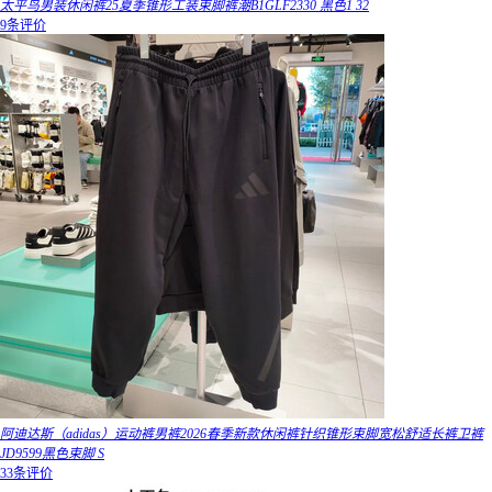
太平鸟男装休闲裤25夏季锥形工装束脚裤潮B1GLF2330 黑色1 32
9条评价
阿迪达斯（adidas）运动裤男裤2026春季新款休闲裤针织锥形束脚宽松舒适长裤卫裤
JD9599黑色束脚 S
33条评价