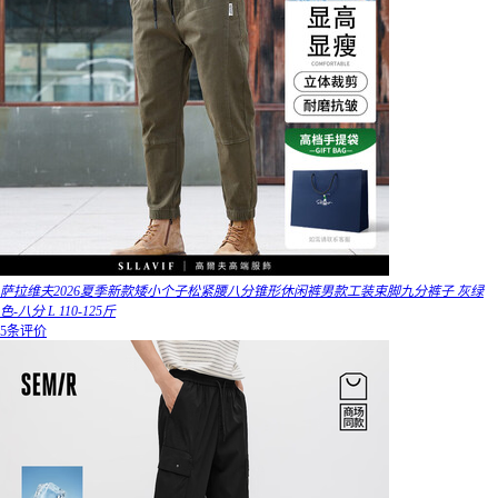
萨拉维夫2026夏季新款矮小个子松紧腰八分锥形休闲裤男款工装束脚九分裤子 灰绿
色-八分 L 110-125斤
5条评价