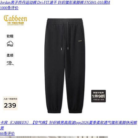
Jordan男子乔丹运动裤 Dri-FIT速干 针织锥形束脚裤 FN5841-010黑M
1000条评价
卡宾（CABBEEN）【空气棉】针织裤男高周波logo2026夏季柔软透气锥形束脚休闲裤
男
66条评价