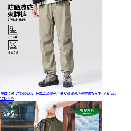
布衣传说【防晒凉感】多袋工装微弹亲肤轻薄锥形束脚男式休闲裤 卡其 2XL
37条评价