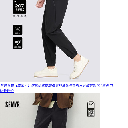
与狼共舞【高弹力】锦氨松紧束脚裤男舒适透气锥形九分裤男款 001黑色 XL
84条评价