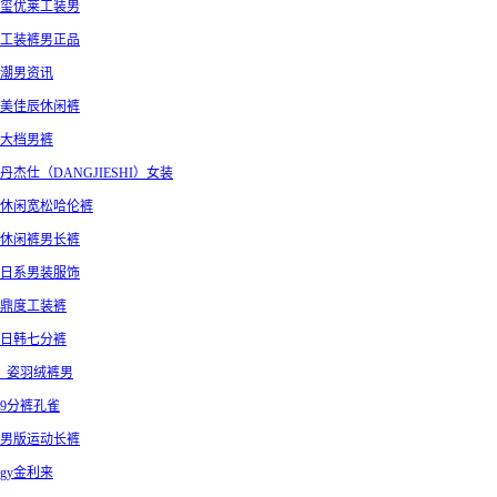
玺优莱工装男
工装裤男正品
潮男资讯
美佳辰休闲裤
大档男裤
丹杰仕（DANGJIESHI）女装
休闲宽松哈伦裤
休闲裤男长裤
日系男装服饰
鼎度工装裤
日韩七分裤
_姿羽绒裤男
9分裤孔雀
男版运动长裤
gy金利来