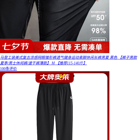
马登工装美式复古凉感网眼锥形裤透气健身运动束脚休闲长裤男夏 黑色 【裤子男款
夏季/男士休闲裤/速干裤薄款】 M 【推荐115-140斤】
100条评价