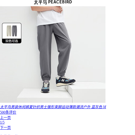
太平鸟男装休闲裤夏针织男士锥形束脚运动薄款潮流户外 蓝灰色 M
500条评价
上一页
1/5
下一页