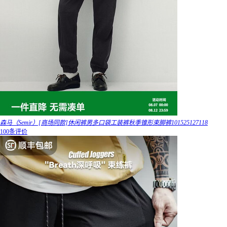
森马（Semir）[商场同款]休闲裤男多口袋工装裤秋季锥形束脚裤101525127118
100条评价