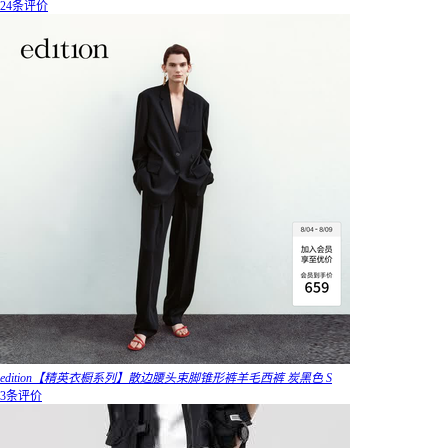
24条评价
edition【精英衣橱系列】散边腰头束脚锥形裤羊毛西裤 炭黑色 S
3条评价