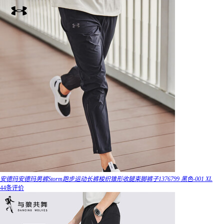
安德玛安德玛男裤Storm跑步运动长裤梭织锥形收腿束脚裤子1376799 黑色-001 XL
44条评价