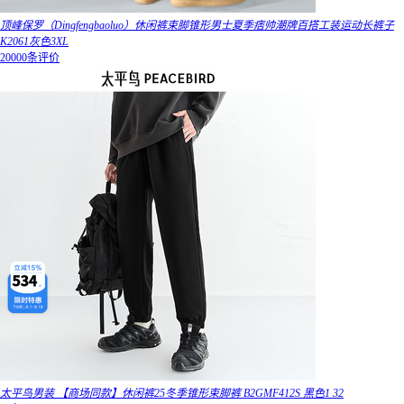
顶峰保罗（Dingfengbaoluo）休闲裤束脚锥形男士夏季痞帅潮牌百搭工装运动长裤子
K2061灰色3XL
20000条评价
太平鸟男装 【商场同款】休闲裤25冬季锥形束脚裤 B2GMF412S 黑色1 32