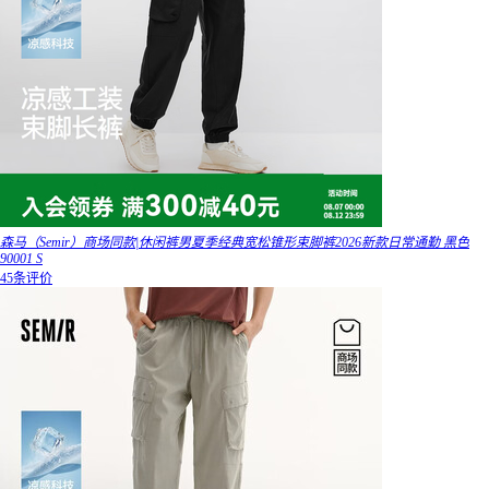
森马（Semir）商场同款|休闲裤男夏季经典宽松锥形束脚裤2026新款日常通勤 黑色
90001 S
45条评价