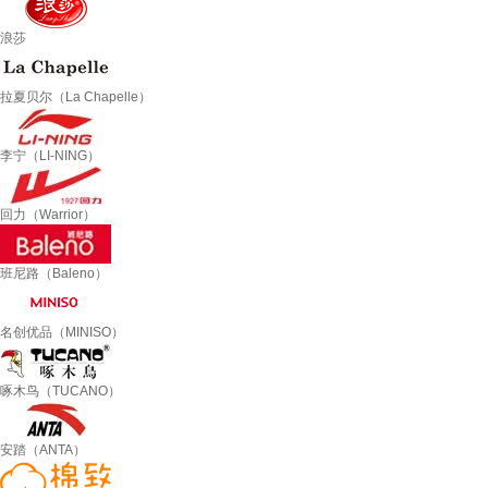
浪莎
拉夏贝尔（La Chapelle）
李宁（LI-NING）
回力（Warrior）
班尼路（Baleno）
名创优品（MINISO）
啄木鸟（TUCANO）
安踏（ANTA）