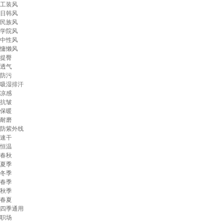
工装风
日韩风
民族风
学院风
中性风
慵懒风
提臀
透气
防污
吸湿排汗
凉感
抗皱
保暖
耐磨
防紫外线
速干
恒温
春秋
夏季
冬季
春季
秋季
春夏
四季通用
职场