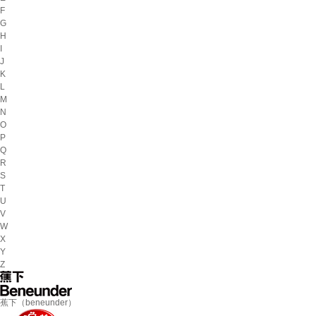
F
G
H
I
J
K
L
M
N
O
P
Q
R
S
T
U
V
W
X
Y
Z
蕉下（beneunder）