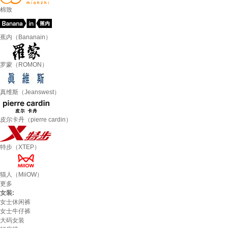
棉致
蕉内（Bananain）
罗蒙（ROMON）
真维斯（Jeanswest）
皮尔卡丹（pierre cardin）
特步（XTEP）
猫人（MiiOW）
更多
女装:
女士休闲裤
女士牛仔裤
大码女装