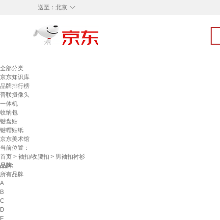
◇
送至：
北京
全部分类
京东知识库
品牌排行榜
普联摄像头
一体机
收纳包
键盘贴
键帽贴纸
京东美术馆
当前位置：
首页
>
袖扣/收腰扣
> 男袖扣衬衫
品牌:
所有品牌
A
B
C
D
E