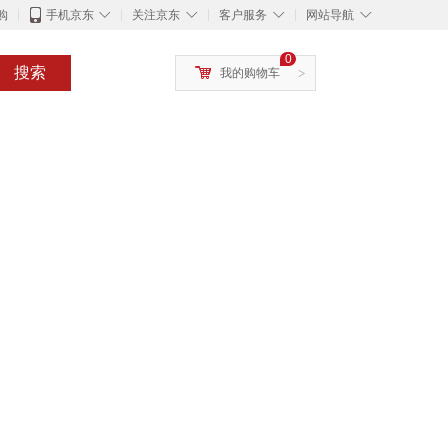
◇
◇
◇
◇
购
手机京东
关注京东
客户服务
网站导航
0
搜索
我的购物车
>