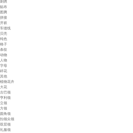
刺绣
贴布
图腾
拼接
开衩
车缝线
贝壳
纯色
格子
条纹
动物
人物
字母
碎花
其他
植物花卉
大花
古巴领
亨利领
立领
方领
圆角领
扣领尖领
双层领
礼服领