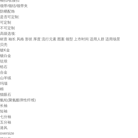
袖扣/收腰扣
领带/领结/领带夹
防晒配饰
是否可定制:
可定制
不可定制
高级选项:
材质
袖长
风格
形状
厚度
流行元素
图案
领型
上市时间
适用人群
适用场景
贝壳
镀K金
镀白金
珐琅
锆石
合金
山羊绒
玛瑙
棉
猫眼石
氨纶(聚氨酯弹性纤维)
长袖
短袖
七分袖
五分袖
港风
oversize