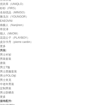
优衣库（UNIQLO）
杉杉（FIRS）
名创优品（MINISO）
雅戈尔（YOUNGOR）
EAEOVNI
南极人（Nanjiren）
帝宾泽
猫人（MiiOW）
花花公子（PLAYBOY）
皮尔卡丹（pierre cardin）
更多
男装:
男士衬衫
男装套装
唐装
男士T恤
男士西服套装
男士POLO衫
男士夹克
中老年男装
定制男装
男士防晒衣
更多
服饰配件: