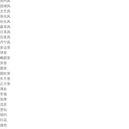
简约风
国潮风
文艺风
英伦风
街头风
森系风
日系风
百搭风
丹宁风
多边形
球形
椭圆形
异形
圆形
圆柱形
长方形
正方形
薄款
常规
加厚
流苏
烫钻
简约
印花
撞色