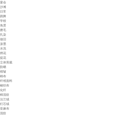
宴会
沙滩
日常
跳舞
学校
免烫
磨毛
扎染
做旧
泼墨
水洗
绣花
提花
立体剪裁
防晒
褶皱
棉布
纤维面料
梭织布
化纤
棉混纺
法兰绒
灯芯绒
亚麻布
混纺