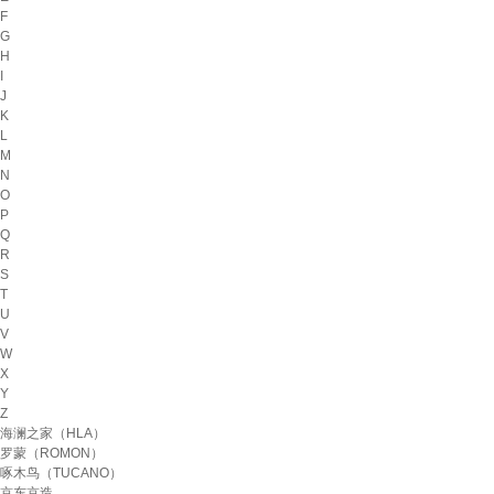
F
G
H
I
J
K
L
M
N
O
P
Q
R
S
T
U
V
W
X
Y
Z
海澜之家（HLA）
罗蒙（ROMON）
啄木鸟（TUCANO）
京东京造