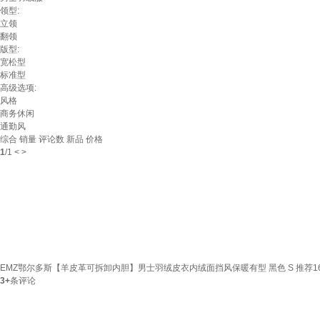
领型:
立领
翻领
版型:
宽松型
标准型
高级选项:
风格
商务休闲
通勤风
综合
销量
评论数
新品
价格
1
/
1
<
>
EMZ鄂尔多斯【羊皮革可拆卸内胆】男士羽绒皮衣内绒面挡风保暖有型 黑色 S 推荐160-16
3+
条评论