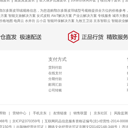
领皮衣
|
鹿皮真皮皮衣
|
圣大保罗优雅皮衣
|
zoranzi休闲外套
|
桉杰海宁皮衣
|
鄂尔多斯皮羽绒规格信息，为您选购鄂尔多斯皮羽绒型号规格提供全方位的价格参考
决方案
智能文旅解决方案
女式皮鞋
AIoT解决方案
产业云解决方案
专线服务
城市大数
价格地图
电商云
水井坊
云小店
智能环保解决方案
九牧王卫浴
京东智联云
智能农业
好
直发，极速配送
正品行货，精致服务
支付方式
货到付款
在线支付
分期付款
邮局汇款
公司转账
帮助
|
营销中心
|
手机京东
|
友情链接
|
销售联盟
|
京东社区
|
风险监测
088号
| 京ICP证070359号 |
互联网药品信息服务资格证编号(京)-经营性-2014-0008
150号 |
出版物经营许可证
|
网络文化经营许可证京网文[2014]2148-348号
| 违