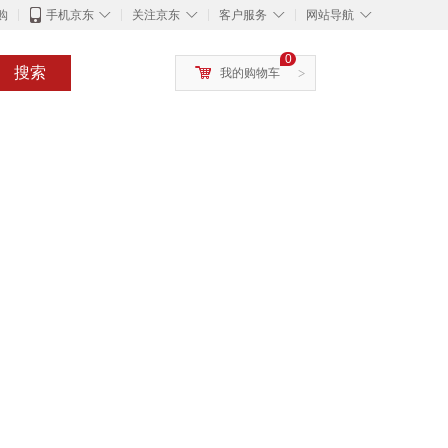
◇
◇
◇
◇
购
手机京东
关注京东
客户服务
网站导航
0
搜索
我的购物车
>