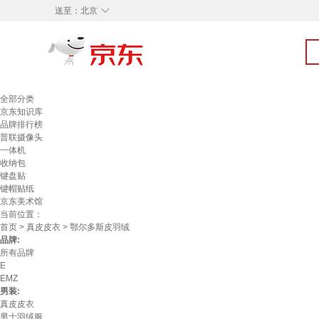
◇
送至：
北京
全部分类
京东知识库
品牌排行榜
普联摄像头
一体机
收纳包
键盘贴
键帽贴纸
京东美术馆
当前位置：
首页
>
真皮皮衣
> 鄂尔多斯皮羽绒
品牌:
所有品牌
E
EMZ
男装:
真皮皮衣
男士羽绒服