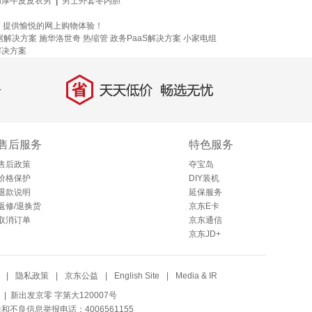
加厚牛皮皮衣男
|
男士外套冬内胆
，提供愉悦的网上购物体验！
据解决方案
施华洛世奇
热缩管
政务PaaS解决方案
小家电组
解决方案
省
天天低价，畅选无忧
售后服务
特色服务
售后政策
夺宝岛
价格保护
DIY装机
退款说明
延保服务
返修/退换货
京东E卡
取消订单
京东通信
京东JD+
|
隐私政策
|
京东公益
|
English Site
|
Media & IR
| 新出发京零 字第大120007号
法和不良信息举报电话：4006561155