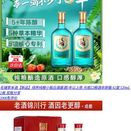
毛铺草本酒【新品】绿荞纯粮小瓶白酒基酒5年以上陈 光瓶口粮酒非原箱 42度 520mL
2瓶 双瓶分享
2000条评价