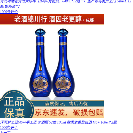
青岛啤酒老青岛大绿棒（26年6月新货）640ml*12瓶一厂生产青岛发货上门 640mL 12
瓶 整箱装 *2
1000条评价
洋河梦之蓝M6+/手工班 小酒版 52度 100ml 绵柔浓香型白酒 M6+ 100ml*2瓶
1000条评价