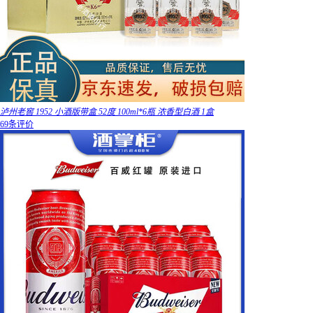
泸州老窖 1952 小酒版带盒 52度 100ml*6瓶 浓香型白酒 1盒
69条评价