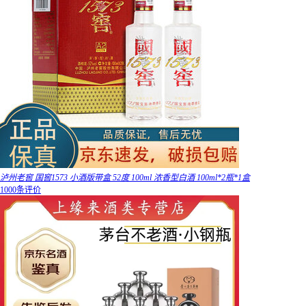
泸州老窖 国窖1573 小酒版带盒 52度 100ml 浓香型白酒 100ml*2瓶*1盒
1000条评价