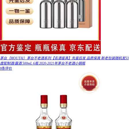
茅台（MOUTAI）茅台不老酒系列【名酒鉴真】先鉴后发 品质保真 新老包装随机发53
度配制酒/露酒 500mL 6瓶 2020-2021年茅台不老酒小钢瓶
9条评价