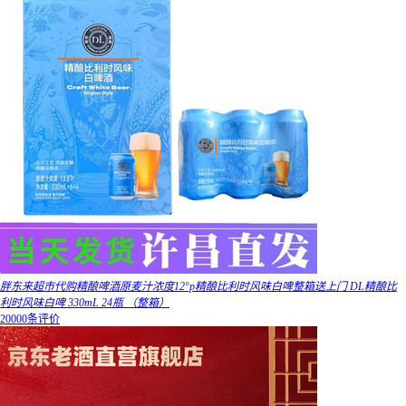
胖东来超市代购精酿啤酒原麦汁浓度12°p精酿比利时风味白啤整箱送上门 DL精酿比
利时风味白啤 330mL 24瓶 （整箱）
20000条评价