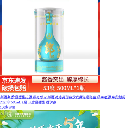
郎酒兼香/酱香型白酒 青花郎 小郎酒 商务宴请自饮收藏礼赠礼盒 陈年老酒 年份随机
2021年 500mL 1瓶 53度酱香型 朗读者
100条评价