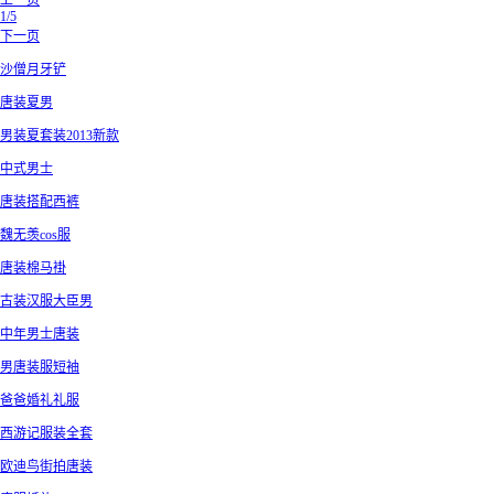
上一页
1/5
下一页
沙僧月牙铲
唐装夏男
男装夏套装2013新款
中式男士
唐装搭配西裤
魏无羡cos服
唐装棉马褂
古装汉服大臣男
中年男士唐装
男唐装服短袖
爸爸婚礼礼服
西游记服装全套
欧迪鸟街拍唐装