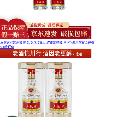
五粮液52度小酒 第七代/八代普五 浓香型白酒 50ml*2瓶八代普五裸瓶
500条评价