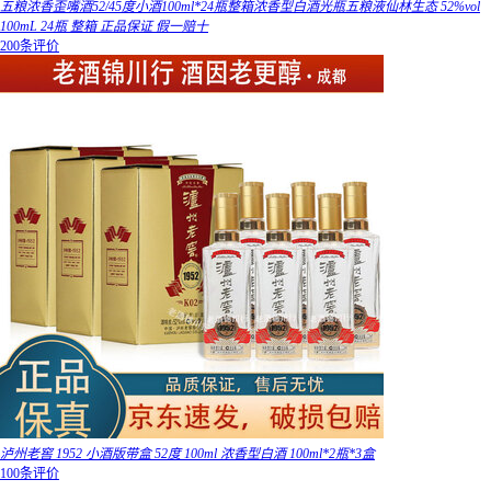
五粮浓香歪嘴酒52/45度小酒100ml*24瓶整箱浓香型白酒光瓶五粮液仙林生态 52%vol
100mL 24瓶 整箱 正品保证 假一赔十
200条评价
泸州老窖 1952 小酒版带盒 52度 100ml 浓香型白酒 100ml*2瓶*3盒
100条评价