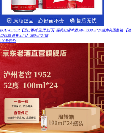
BUDWEISER【进口百威 送货上门】经典红罐啤酒500ml/330ml*24越南英国整箱 【进
口百威 送货上门】 500ml*24罐
100条评价