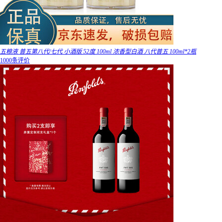
五粮液 普五第八代/七代 小酒版 52度 100ml 浓香型白酒 八代普五 100ml*2瓶
1000条评价