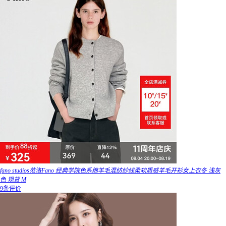
fano studios范洛Fano 经典学院色系绵羊毛混纺纱线柔软质感羊毛开衫女上衣冬 浅灰
色 现货 M
9条评价