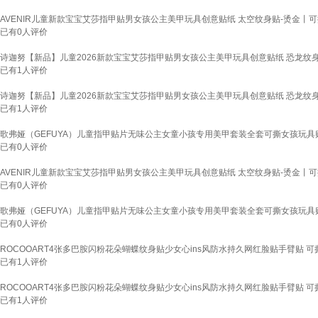
AVENIR儿童新款宝宝艾莎指甲贴男女孩公主美甲玩具创意贴纸 太空纹身贴-烫金丨
已有
0
人评价
诗迦努【新品】儿童2026新款宝宝艾莎指甲贴男女孩公主美甲玩具创意贴纸 恐龙纹
已有
1
人评价
诗迦努【新品】儿童2026新款宝宝艾莎指甲贴男女孩公主美甲玩具创意贴纸 恐龙纹
已有
1
人评价
歌弗娅（GEFUYA）儿童指甲贴片无味公主女童小孩专用美甲套装全套可撕女孩玩具贴纸
已有
0
人评价
AVENIR儿童新款宝宝艾莎指甲贴男女孩公主美甲玩具创意贴纸 太空纹身贴-烫金丨
已有
0
人评价
歌弗娅（GEFUYA）儿童指甲贴片无味公主女童小孩专用美甲套装全套可撕女孩玩具贴纸
已有
0
人评价
ROCOOART4张多巴胺闪粉花朵蝴蝶纹身贴少女心ins风防水持久网红脸贴手臂贴 可
已有
1
人评价
ROCOOART4张多巴胺闪粉花朵蝴蝶纹身贴少女心ins风防水持久网红脸贴手臂贴 可
已有
1
人评价