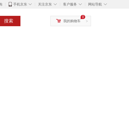
◇
◇
◇
◇
购
手机京东
关注京东
客户服务
网站导航
0
搜索
我的购物车
>