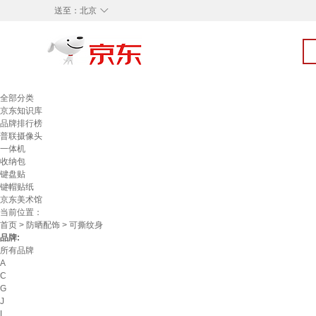
◇
送至：
北京
全部分类
京东知识库
品牌排行榜
普联摄像头
一体机
收纳包
键盘贴
键帽贴纸
京东美术馆
当前位置：
首页
>
防晒配饰
> 可撕纹身
品牌:
所有品牌
A
C
G
J
L