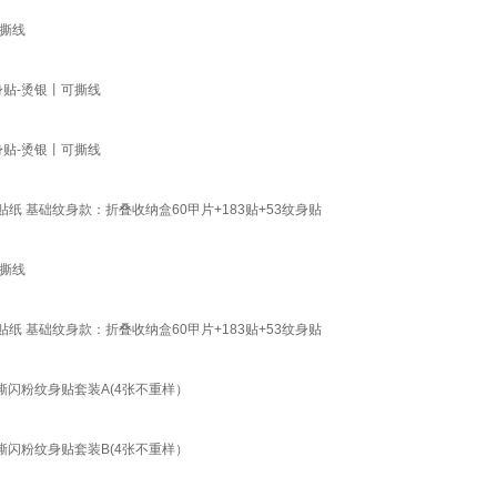
可撕线
身贴-烫银丨可撕线
身贴-烫银丨可撕线
 基础纹身款：折叠收纳盒60甲片+183贴+53纹身贴
可撕线
 基础纹身款：折叠收纳盒60甲片+183贴+53纹身贴
撕闪粉纹身贴套装A(4张不重样）
撕闪粉纹身贴套装B(4张不重样）