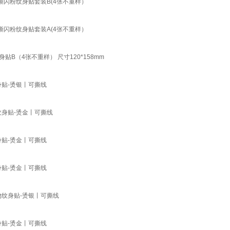
撕闪粉纹身贴套装B(4张不重样）
撕闪粉纹身贴套装A(4张不重样）
B（4张不重样） 尺寸120*158mm
身贴-烫银丨可撕线
纹身贴-烫金丨可撕线
身贴-烫金丨可撕线
身贴-烫金丨可撕线
物纹身贴-烫银丨可撕线
身贴-烫金丨可撕线