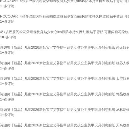
ROCOOART4张多巴胺闪粉花朵蝴蝶纹身贴少女心ins风防水持久网红脸贴手臂贴 可
1+
条评论
ROCOOART4张多巴胺闪粉花朵蝴蝶纹身贴少女心ins风防水持久网红脸贴手臂贴 可
1+
条评论
4张多巴胺闪粉花朵蝴蝶纹身贴少女心ins风防水持久网红脸贴手臂贴 可撕闪粉花朵纹身贴
18+
条评论
诗迦努【新品】儿童2026新款宝宝艾莎指甲贴男女孩公主美甲玩具创意贴纸 恐龙纹
1+
条评论
诗迦努【新品】儿童2026新款宝宝艾莎指甲贴男女孩公主美甲玩具创意贴纸 机器人
1+
条评论
诗迦努【新品】儿童2026新款宝宝艾莎指甲贴男女孩公主美甲玩具创意贴纸 太空纹
1+
条评论
诗迦努【新品】儿童2026新款宝宝艾莎指甲贴男女孩公主美甲玩具创意贴纸 饰品纹
1+
条评论
诗迦努【新品】儿童2026新款宝宝艾莎指甲贴男女孩公主美甲玩具创意贴纸 丛林动
1+
条评论
诗迦努【新品】儿童2026新款宝宝艾莎指甲贴男女孩公主美甲玩具创意贴纸 天马纹