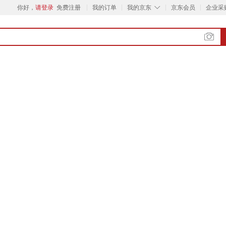
◇
你好，
请登录
免费注册
我的订单
我的京东
京东会员
企业采