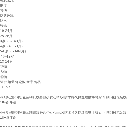
橡胶发泡
纸质
其他
防紫外线
防水
装饰
19-24月
25-36月
3岁（37-48月）
4岁（49-60月）
5-6岁（60-84月）
7岁-12岁
13-14岁
动物
人物
植物
综合
销量
评论数
新品
价格
1
/
1
<
>
4张多巴胺闪粉花朵蝴蝶纹身贴少女心ins风防水持久网红脸贴手臂贴 可撕闪粉花朵纹身贴
18+
条评论
4张多巴胺闪粉花朵蝴蝶纹身贴少女心ins风防水持久网红脸贴手臂贴 可撕闪粉花朵纹身贴
18+
条评论