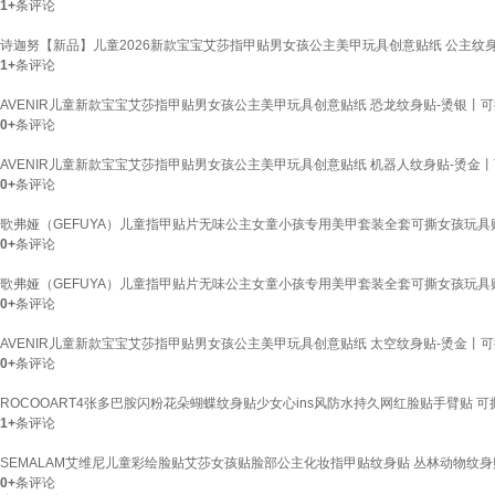
1+
条评论
诗迦努【新品】儿童2026新款宝宝艾莎指甲贴男女孩公主美甲玩具创意贴纸 公主纹
1+
条评论
AVENIR儿童新款宝宝艾莎指甲贴男女孩公主美甲玩具创意贴纸 恐龙纹身贴-烫银丨
0+
条评论
AVENIR儿童新款宝宝艾莎指甲贴男女孩公主美甲玩具创意贴纸 机器人纹身贴-烫金
0+
条评论
歌弗娅（GEFUYA）儿童指甲贴片无味公主女童小孩专用美甲套装全套可撕女孩玩具贴纸
0+
条评论
歌弗娅（GEFUYA）儿童指甲贴片无味公主女童小孩专用美甲套装全套可撕女孩玩具贴纸
0+
条评论
AVENIR儿童新款宝宝艾莎指甲贴男女孩公主美甲玩具创意贴纸 太空纹身贴-烫金丨
0+
条评论
ROCOOART4张多巴胺闪粉花朵蝴蝶纹身贴少女心ins风防水持久网红脸贴手臂贴 
1+
条评论
SEMALAM艾维尼儿童彩绘脸贴艾莎女孩贴脸部公主化妆指甲贴纹身贴 丛林动物纹身
0+
条评论