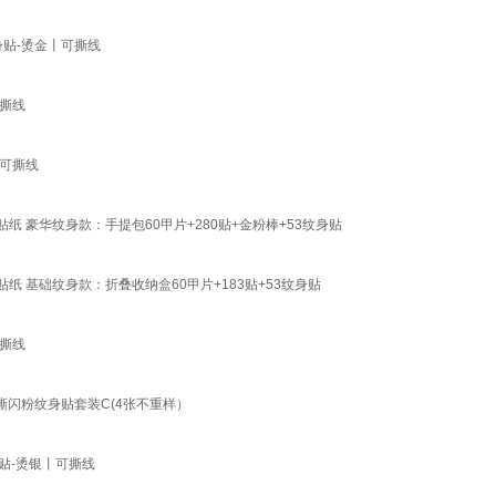
身贴-烫金丨可撕线
可撕线
丨可撕线
 豪华纹身款：手提包60甲片+280贴+金粉棒+53纹身贴
 基础纹身款：折叠收纳盒60甲片+183贴+53纹身贴
可撕线
可撕闪粉纹身贴套装C(4张不重样）
贴-烫银丨可撕线