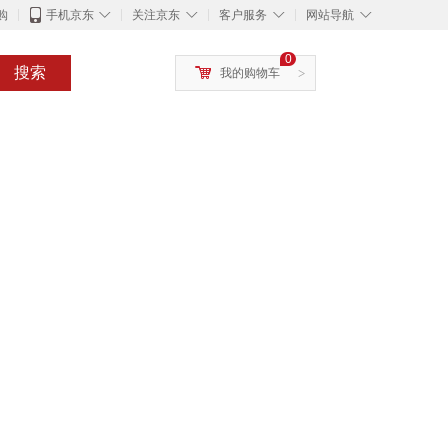
◇
◇
◇
◇
购
手机京东
关注京东
客户服务
网站导航
0
搜索
我的购物车
>