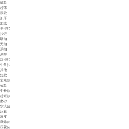
薄款
超薄
厚款
加厚
加绒
单排扣
拉链
暗扣
无扣
系扣
系带
双排扣
牛角扣
其他
短款
常规款
长款
中长款
超短款
磨砂
水洗皮
压花
漆皮
爆炸皮
压花皮