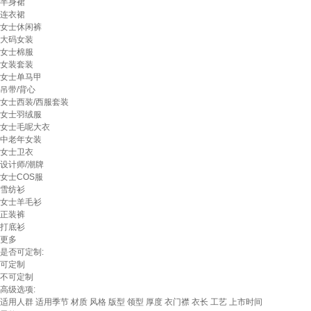
半身裙
连衣裙
女士休闲裤
大码女装
女士棉服
女装套装
女士单马甲
吊带/背心
女士西装/西服套装
女士羽绒服
女士毛呢大衣
中老年女装
女士卫衣
设计师/潮牌
女士COS服
雪纺衫
女士羊毛衫
正装裤
打底衫
更多
是否可定制:
可定制
不可定制
高级选项:
适用人群
适用季节
材质
风格
版型
领型
厚度
衣门襟
衣长
工艺
上市时间