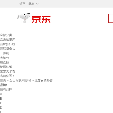
◇
送至：
北京
全部分类
京东知识库
品牌排行榜
普联摄像头
一体机
收纳包
键盘贴
键帽贴纸
京东美术馆
当前位置：
首页
>
女士毛衣/针织衫
> 流苏女装外套
品牌:
所有品牌
A
B
C
D
E