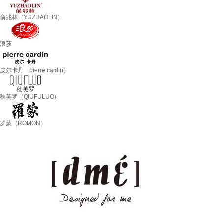
俞兆林（YUZHAOLIN）
浪莎
皮尔卡丹（pierre cardin）
秋芙罗（QIUFULUO）
罗蒙（ROMON）