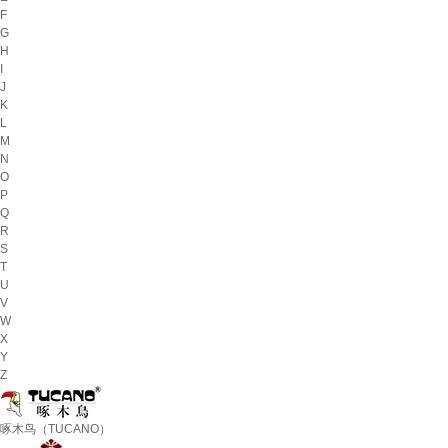
F
G
H
I
J
K
L
M
N
O
P
Q
R
S
T
U
V
W
X
Y
Z
啄木鸟（TUCANO）