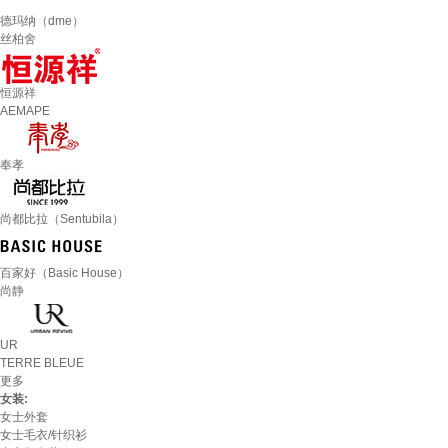
德玛纳（dme）
丝柏舍
恒源祥
AEMAPE
奉孝
尚都比拉（Sentubila）
百家好（Basic House）
尚静
UR
TERRE BLEUE
更多
女装:
女士外套
女士毛衣/针织衫