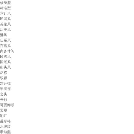
修身型
标准型
宫廷风
民国风
英伦风
甜美风
港风
日系风
百搭风
商务休闲
民族风
国潮风
街头风
斜襟
双襟
对开襟
半圆襟
套头
开衫
可脱卸领
常规
彩虹
菱形格
水波纹
泰迪熊