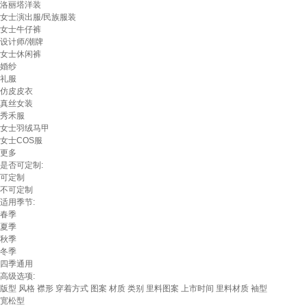
洛丽塔洋装
女士演出服/民族服装
女士牛仔裤
设计师/潮牌
女士休闲裤
婚纱
礼服
仿皮皮衣
真丝女装
秀禾服
女士羽绒马甲
女士COS服
更多
是否可定制:
可定制
不可定制
适用季节:
春季
夏季
秋季
冬季
四季通用
高级选项:
版型
风格
襟形
穿着方式
图案
材质
类别
里料图案
上市时间
里料材质
袖型
宽松型