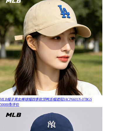
MLB帽子男女棒球帽四季软顶鸭舌帽遮阳3ACP6601N-07BGS
50000条评价