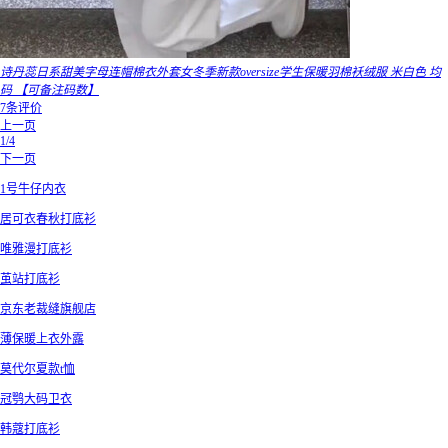
诗丹蕊日系甜美字母连帽棉衣外套女冬季新款oversize学生保暖羽棉袄绒服 米白色 均
码 【可备注码数】
7条评价
上一页
1/4
下一页
1号牛仔内衣
居可衣春秋打底衫
唯雅漫打底衫
茧站打底衫
京东老裁缝旗舰店
薄保暖上衣外露
莫代尔夏款t恤
冠鹗大码卫衣
韩蔻打底衫