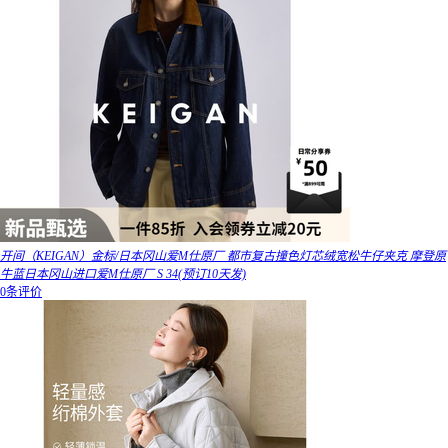
开间（KEIGAN）金标/日本冈山爱M仕原厂 都市复古撞色灯芯绒宽松牛仔夹克 摩登原
牛蓝日本冈山进口爱M仕原厂 S 34(预订10天发)
0条评价