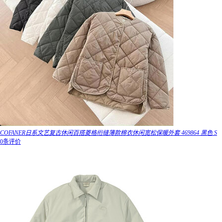
COFANER日系文艺复古休闲百搭菱格绗缝薄款棉衣休闲宽松保暖外套 469864 黑色 S
0条评价