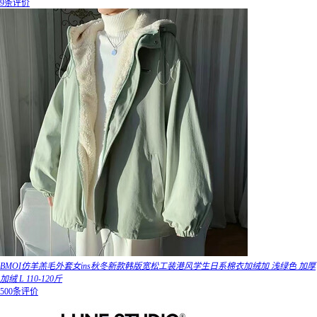
9条评价
BMOI仿羊羔毛外套女ins秋冬新款韩版宽松工装港风学生日系棉衣加绒加 浅绿色 加厚
加绒 L 110-120斤
500条评价