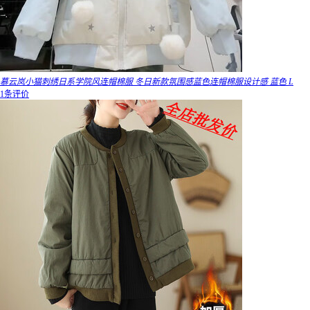
慕云岚小猫刺绣日系学院风连帽棉服 冬日新款氛围感蓝色连帽棉服设计感 蓝色 L
1条评价