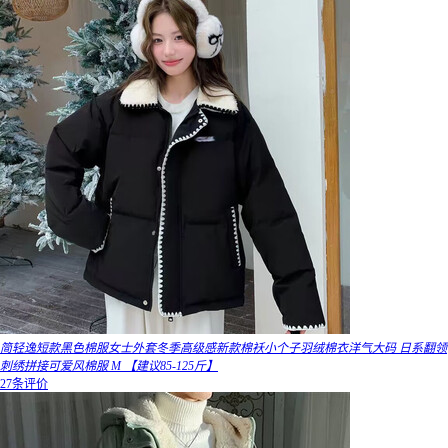
简轻逸短款黑色棉服女士外套冬季高级感新款棉袄小个子羽绒棉衣洋气大码 日系翻领
刺绣拼接可爱风棉服 M 【建议85-125斤】
27条评价