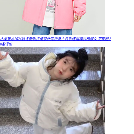
木果果木2024秋冬新款拼接设计宽松复古日系连帽棉衣棉服女 花束粉 S
0条评价