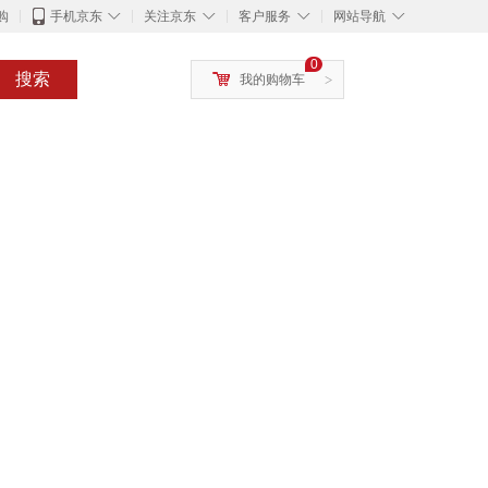
◇
◇
◇
◇
购
手机京东
关注京东
客户服务
网站导航
0
搜索
我的购物车
>