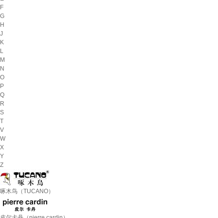
F
G
H
J
K
L
M
N
O
P
Q
R
S
T
V
W
X
Y
Z
啄木鸟（TUCANO）
皮尔卡丹（pierre cardin）