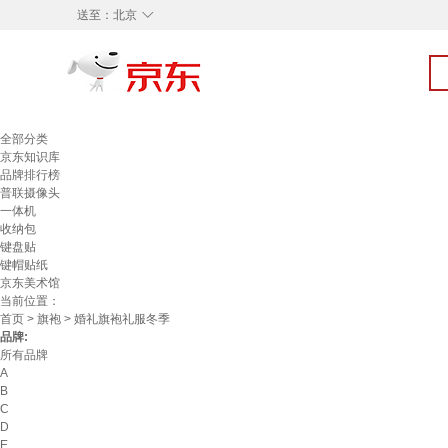
◇
送至：
北京
全部分类
京东知识库
品牌排行榜
普联摄像头
一体机
收纳包
键盘贴
键帽贴纸
京东美术馆
当前位置：
首页
>
旗袍
> 婚礼旗袍礼服冬季
品牌:
所有品牌
A
B
C
D
E