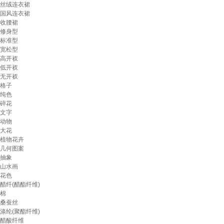
丝绒连衣裙
国风连衣裙
收腰裙
修身型
标准型
宽松型
高开衩
低开衩
无开衩
格子
纯色
碎花
文字
动物
大花
植物花卉
几何图案
抽象
山水画
花色
醋纤(醋酯纤维)
棉
桑蚕丝
涤纶(聚酯纤维)
醋酸纤维