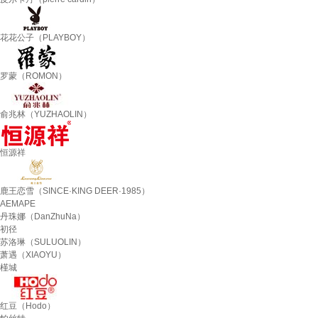
花花公子（PLAYBOY）
罗蒙（ROMON）
俞兆林（YUZHAOLIN）
恒源祥
鹿王恋雪（SINCE·KING DEER·1985）
AEMAPE
丹珠娜（DanZhuNa）
初径
苏洛琳（SULUOLIN）
萧遇（XIAOYU）
槿城
红豆（Hodo）