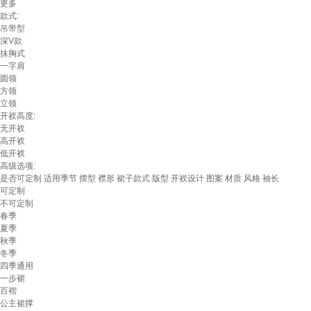
更多
款式:
吊带型
深V款
抹胸式
一字肩
圆领
方领
立领
开衩高度:
无开衩
高开衩
低开衩
高级选项:
是否可定制
适用季节
摆型
襟形
裙子款式
版型
开衩设计
图案
材质
风格
袖长
可定制
不可定制
春季
夏季
秋季
冬季
四季通用
一步裙
百褶
公主裙撑