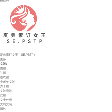
帕丝特
夏典素订女王（SE.PSTP）
更多
女装:
旗袍
礼服
连衣裙
中老年女装
秀禾服
女装套装
汉服
女士外套
大码女装
婚纱