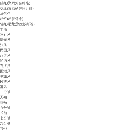
腈纶(聚丙烯腈纤维)
氨纶(聚氨酯弹性纤维)
莫代尔
粘纤(粘胶纤维)
锦纶/尼龙(聚酰胺纤维)
羊毛
宫廷风
慵懒风
汉风
民国风
甜美风
简约风
百搭风
国潮风
军旅风
民族风
港风
三分袖
无袖
短袖
五分袖
长袖
七分袖
九分袖
其他