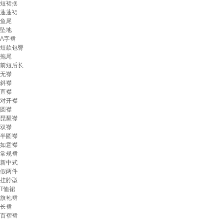
短裙摆
蓬蓬裙
鱼尾
坠地
A字裙
短款包臀
拖尾
前短后长
无襟
斜襟
直襟
对开襟
圆襟
琵琶襟
双襟
半圆襟
如意襟
常规裙
新中式
假两件
挂脖型
T恤裙
旗袍裙
长裙
百褶裙