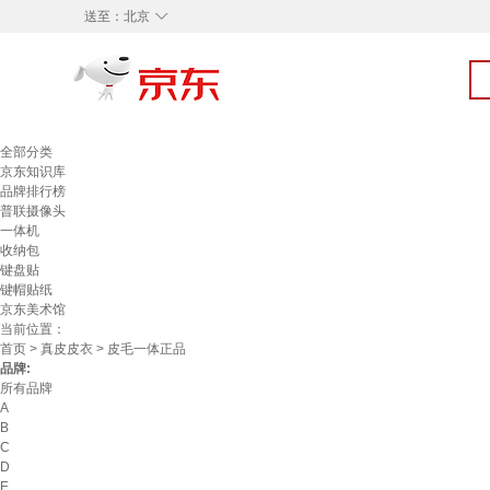
◇
送至：
北京
全部分类
京东知识库
品牌排行榜
普联摄像头
一体机
收纳包
键盘贴
键帽贴纸
京东美术馆
当前位置：
首页
>
真皮皮衣
> 皮毛一体正品
品牌:
所有品牌
A
B
C
D
E