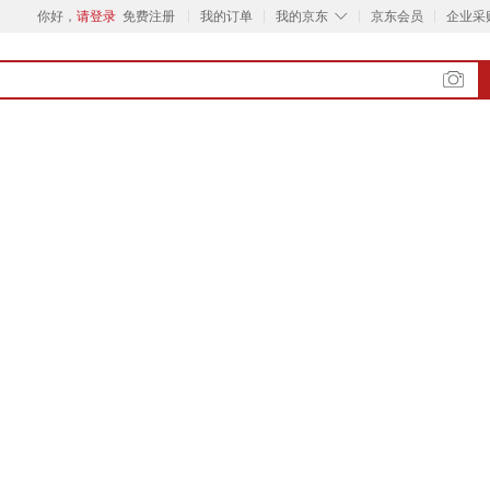
◇
你好，
请登录
免费注册
我的订单
我的京东
京东会员
企业采