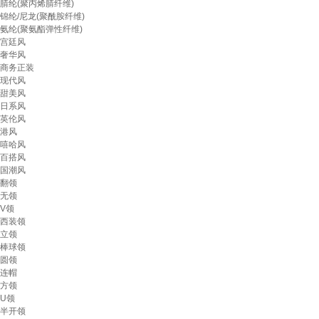
腈纶(聚丙烯腈纤维)
锦纶/尼龙(聚酰胺纤维)
氨纶(聚氨酯弹性纤维)
宫廷风
奢华风
商务正装
现代风
甜美风
日系风
英伦风
港风
嘻哈风
百搭风
国潮风
翻领
无领
V领
西装领
立领
棒球领
圆领
连帽
方领
U领
半开领