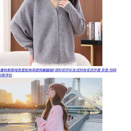
春秋新款纯色宽松休闲遮肉蝙蝠袖V领针织开衫女式时尚毛衣外套 灰色 均码
0条评价