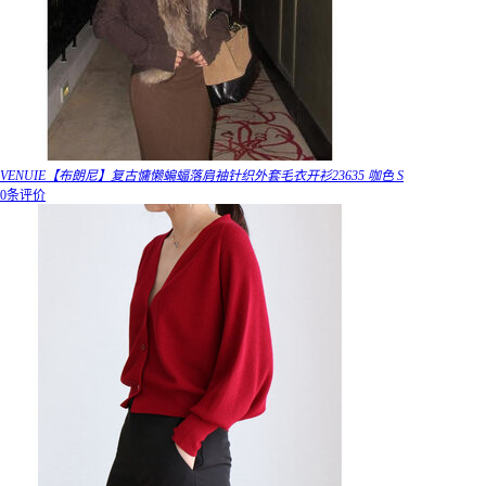
VENUIE【布朗尼】复古慵懒蝙蝠落肩袖针织外套毛衣开衫23635 咖色 S
0条评价