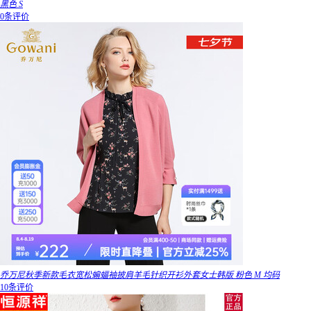
黑色 S
0条评价
乔万尼秋季新款毛衣宽松蝙蝠袖披肩羊毛针织开衫外套女士韩版 粉色 M 均码
10条评价