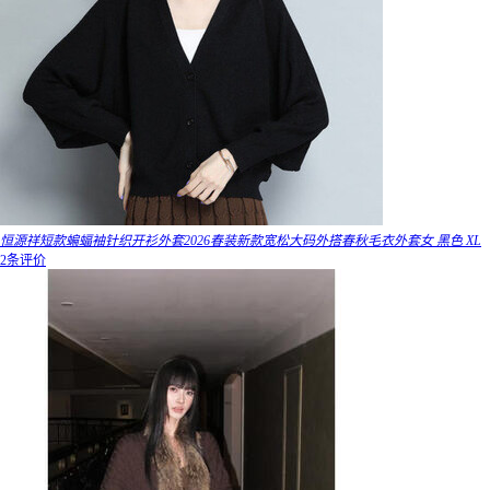
恒源祥短款蝙蝠袖针织开衫外套2026春装新款宽松大码外搭春秋毛衣外套女 黑色 XL
2条评价