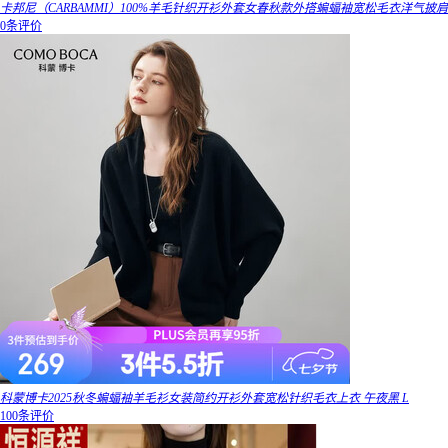
卡邦尼（CARBAMMI）100%羊毛针织开衫外套女春秋款外搭蝙蝠袖宽松毛衣洋气披肩
0条评价
科蒙博卡2025秋冬蝙蝠袖羊毛衫女装简约开衫外套宽松针织毛衣上衣 午夜黑 L
100条评价