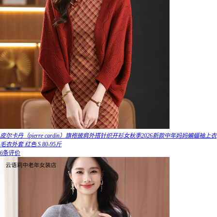
皮尔卡丹（pierre cardin）旗袍披肩外搭针织开衫女秋季2026新款中年妈妈蝙蝠袖上衣
毛衣外套 红色 S 80-95斤
6条评价