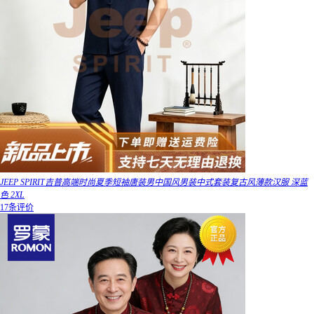
JEEP SPIRIT吉普高端时尚夏季短袖唐装男中国风男装中式套装复古风薄款汉服 深蓝
色 2XL
17条评价