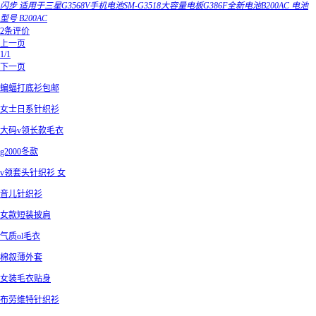
闪步 适用于三星G3568V手机电池SM-G3518大容量电板G386F全新电池B200AC 电池
型号 B200AC
2条评价
上一页
1/1
下一页
蝙蝠打底衫包邮
女士日系针织衫
大码v领长款毛衣
g2000冬款
v领套头针织衫 女
音儿针织衫
女款短装披肩
气质ol毛衣
棉叙薄外套
女装毛衣贴身
布劳维特针织衫