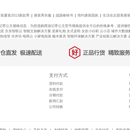
套装夏装2013新款男
|
唐装男衣服
|
战国春秋书
|
简约唐装固执
|
生活在左甜美唐
记枣公主规格信息，为您选购西游记枣公主型号规格提供全方位的价格参考，提供愉
地亚
京东智联云
智能文旅解决方案
皇家礼炮
女式皮鞋
女款小白鞋
云小店
城市大数据
热缩管
水井坊
电商云
小家电组装
榆木家具
智能环保解决方案
产业创新云解决方案
好
直发，极速配送
正品行货，精致服务
支付方式
货到付款
在线支付
分期付款
邮局汇款
公司转账