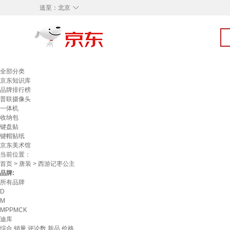
◇
送至：
北京
全部分类
京东知识库
品牌排行榜
普联摄像头
一体机
收纳包
键盘贴
键帽贴纸
京东美术馆
当前位置：
首页
>
唐装
> 西游记枣公主
品牌:
所有品牌
D
M
MPPMCK
迪库
综合
销量
评论数
新品
价格