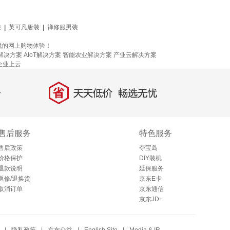
装
|
英可凡唐装
|
禅修服男装
悦的网上购物体验！
解决方案
AIoT解决方案
智能农业解决方案
产业云解决方案
企业上云
省
天天低价，畅选无忧
售后服务
特色服务
售后政策
夺宝岛
价格保护
DIY装机
退款说明
延保服务
返修/退换货
京东E卡
取消订单
京东通信
京东JD+