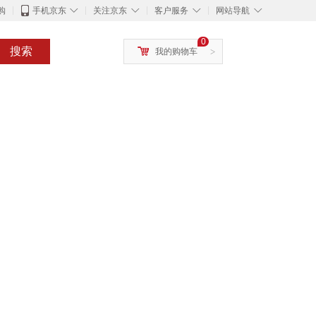
◇
◇
◇
◇
购
手机京东
关注京东
客户服务
网站导航
0
搜索
我的购物车
>