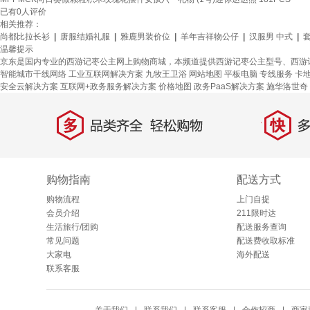
已有
0
人评价
相关推荐：
尚都比拉长衫
|
唐服结婚礼服
|
雅鹿男装价位
|
羊年吉祥物公仔
|
汉服男 中式
|
温馨提示
京东是国内专业的西游记枣公主网上购物商城，本频道提供西游记枣公主型号、西游
智能城市干线网络
工业互联网解决方案
九牧王卫浴
网站地图
平板电脑
专线服务
卡
安全云解决方案
互联网+政务服务解决方案
价格地图
政务PaaS解决方案
施华洛世奇
多
快
品类齐全，轻松购物
多仓
购物指南
配送方式
购物流程
上门自提
会员介绍
211限时达
生活旅行/团购
配送服务查询
常见问题
配送费收取标准
大家电
海外配送
联系客服