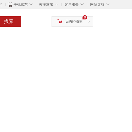
◇
◇
◇
◇
购
手机京东
关注京东
客户服务
网站导航
0
搜索
我的购物车
>