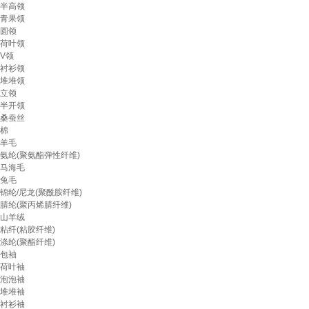
半高领
青果领
圆领
荷叶领
V领
衬衫领
堆堆领
立领
半开领
桑蚕丝
棉
羊毛
氨纶(聚氨酯弹性纤维)
马海毛
兔毛
锦纶/尼龙(聚酰胺纤维)
腈纶(聚丙烯腈纤维)
山羊绒
粘纤(粘胶纤维)
涤纶(聚酯纤维)
包袖
荷叶袖
泡泡袖
堆堆袖
衬衫袖