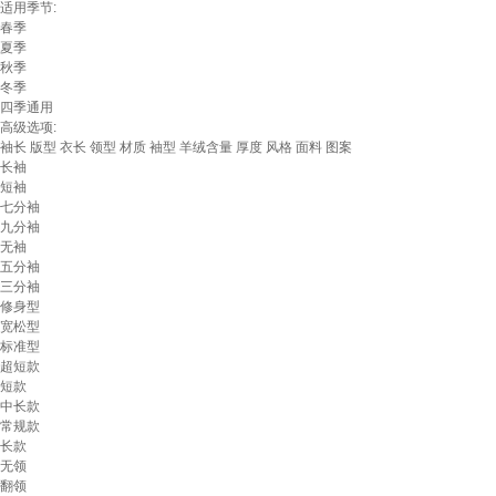
适用季节:
春季
夏季
秋季
冬季
四季通用
高级选项:
袖长
版型
衣长
领型
材质
袖型
羊绒含量
厚度
风格
面料
图案
长袖
短袖
七分袖
九分袖
无袖
五分袖
三分袖
修身型
宽松型
标准型
超短款
短款
中长款
常规款
长款
无领
翻领