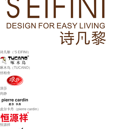
诗凡黎（‘S EIFINI）
啄木鸟（TUCANO）
丝柏舍
浪莎
尚静
皮尔卡丹（pierre cardin）
恒源祥