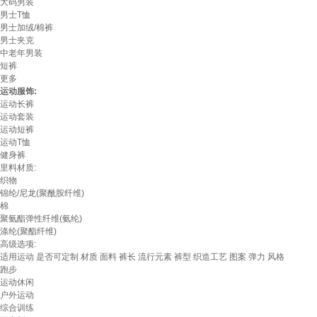
大码男装
男士T恤
男士加绒/棉裤
男士夹克
中老年男装
短裤
更多
运动服饰:
运动长裤
运动套装
运动短裤
运动T恤
健身裤
里料材质:
织物
锦纶/尼龙(聚酰胺纤维)
棉
聚氨酯弹性纤维(氨纶)
涤纶(聚酯纤维)
高级选项:
适用运动
是否可定制
材质
面料
裤长
流行元素
裤型
织造工艺
图案
弹力
风格
跑步
运动休闲
户外运动
综合训练