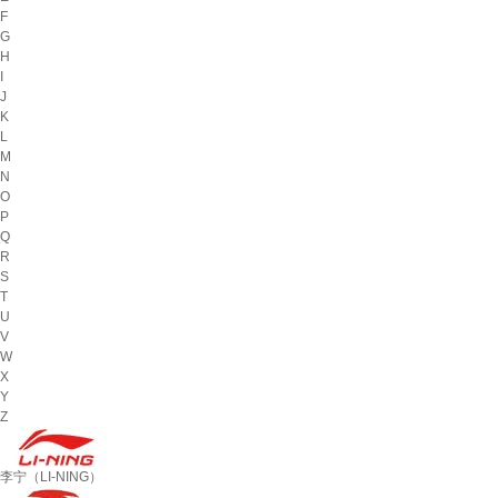
F
G
H
I
J
K
L
M
N
O
P
Q
R
S
T
U
V
W
X
Y
Z
李宁（LI-NING）