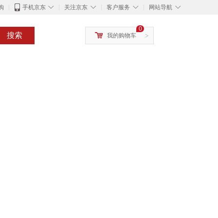
◇
◇
◇
◇
购
手机京东
关注京东
客户服务
网站导航
0
搜索
我的购物车
>