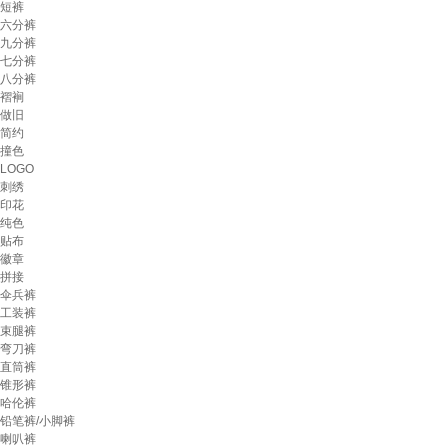
短裤
六分裤
九分裤
七分裤
八分裤
褶裥
做旧
简约
撞色
LOGO
刺绣
印花
纯色
贴布
徽章
拼接
伞兵裤
工装裤
束腿裤
弯刀裤
直筒裤
锥形裤
哈伦裤
铅笔裤/小脚裤
喇叭裤