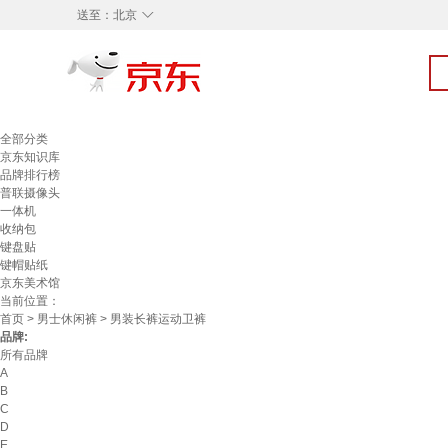
◇
送至：
北京
全部分类
京东知识库
品牌排行榜
普联摄像头
一体机
收纳包
键盘贴
键帽贴纸
京东美术馆
当前位置：
首页
>
男士休闲裤
> 男装长裤运动卫裤
品牌:
所有品牌
A
B
C
D
E