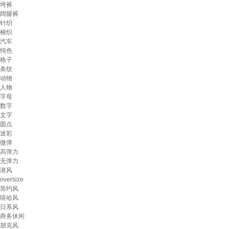
垮裤
阔腿裤
针织
梭织
汽车
纯色
格子
条纹
动物
人物
字母
数字
文字
圆点
迷彩
微弹
高弹力
无弹力
港风
oversize
简约风
嘻哈风
日系风
商务休闲
朋克风