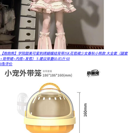
【抱抱熊】学院甜美可爱刺绣蝴蝶结背带JSK花苞裙少女春秋小熊款 大全套（腿套
+背带裙+内搭+发苞） S 建议体重60-85斤 60
0条评价