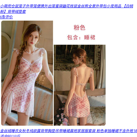
小萌兜仓鼠笼子外带笼便携外出笼蜜袋鼬花枝鼠金丝熊全景外带包小宠用品 【白桃
粉】背带绒垫套
6条评价
金丝绒睡衣女秋冬纯欲露背带胸垫吊带睡裙晨袍家居服套装 粉色单独睡裙不含外袍 M
适合80110斤