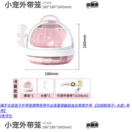
臻芕仓鼠笼子外带笼便携背带外出笼蜜袋鼬鼠金丝熊景外带 【白桃粉笼子+水壶+背
带】
0条评价