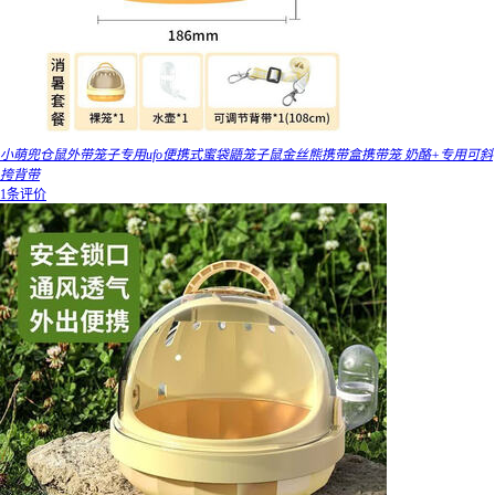
小萌兜仓鼠外带笼子专用ufo便携式蜜袋鼯笼子鼠金丝熊携带盒携带笼 奶酪+专用可斜
挎背带
1条评价