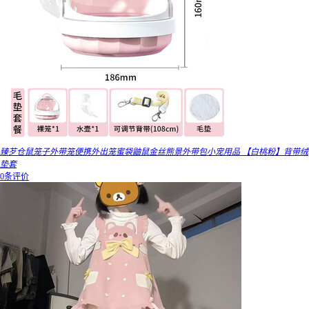
臻芕仓鼠笼子外带笼便携外出笼蜜袋鼬鼠金丝熊景外带包小宠用品 【白桃粉】背带绒
垫套
0条评价