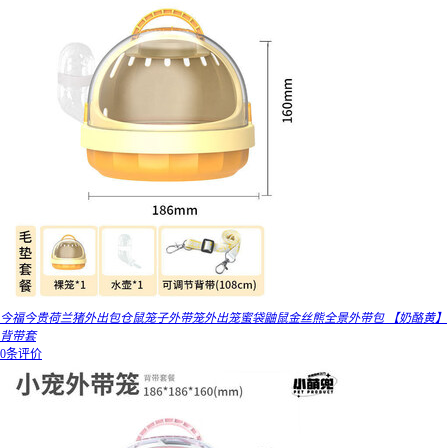
今福今贵荷兰猪外出包仓鼠笼子外带笼外出笼蜜袋鼬鼠金丝熊全景外带包 【奶酪黄】
背带套
0条评价