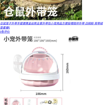
仓鼠笼子外带手提便携金丝熊全景外带包小宠用品方便投喂陪伴外带 白桃粉 背带绒
垫套餐6
0条评价