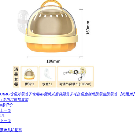
OIMG仓鼠外带笼子专用ufo便携式蜜袋鼯笼子花枝鼠金丝熊携带盒携带笼 【奶酪黄】
+专用可斜挎背带
0条评价
上一页
1/1
下一页
蒙沃儿哈伦裤