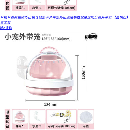
今福今贵荷兰猪外出包仓鼠笼子外带笼外出笼蜜袋鼬鼠金丝熊全景外带包 【白桃粉】
背带套
0条评价