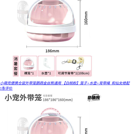
小萌兜便携仓鼠外带笼鹦鹉金丝熊通用 【白桃粉】笼子+水壶+背带绳_和仙女绝配
1条评价