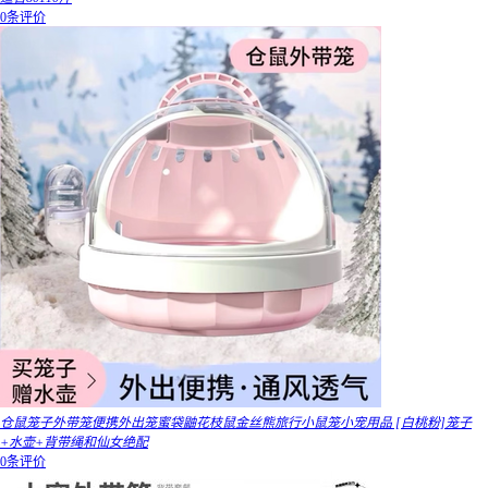
0条评价
仓鼠笼子外带笼便携外出笼蜜袋鼬花枝鼠金丝熊旅行小鼠笼小宠用品 [白桃粉]笼子
+水壶+背带绳和仙女绝配
0条评价