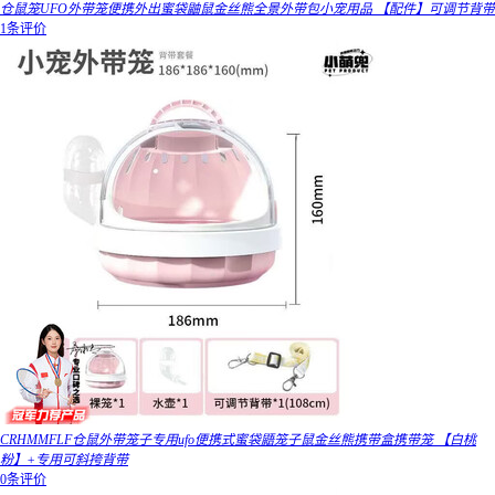
仓鼠笼UFO外带笼便携外出蜜袋鼬鼠金丝熊全景外带包小宠用品 【配件】可调节背带
1条评价
CRHMMFLF仓鼠外带笼子专用ufo便携式蜜袋鼯笼子鼠金丝熊携带盒携带笼 【白桃
粉】+专用可斜挎背带
0条评价