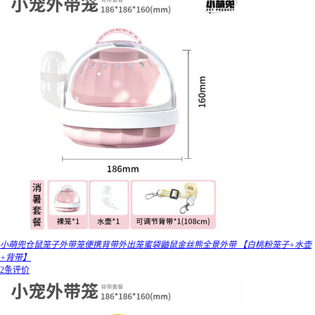
小萌兜仓鼠笼子外带笼便携背带外出笼蜜袋鼬鼠金丝熊全景外带 【白桃粉笼子+水壶
+背带】
2条评价