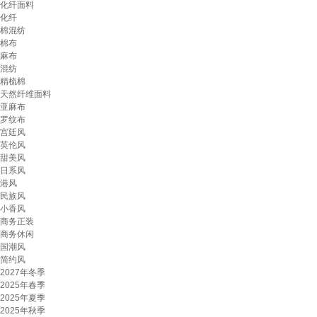
化纤面料
化纤
棉混纺
棉布
麻布
混纺
精梳棉
天然纤维面料
亚麻布
罗纹布
宫廷风
英伦风
甜美风
日系风
港风
民族风
小香风
商务正装
商务休闲
国潮风
简约风
2027年冬季
2025年春季
2025年夏季
2025年秋季