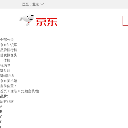
◇
送至：
北京
全部分类
京东知识库
品牌排行榜
普联摄像头
一体机
收纳包
键盘贴
键帽贴纸
京东美术馆
当前位置：
首页
>
唐装
> 短袖唐装t恤
品牌:
所有品牌
A
B
C
D
E