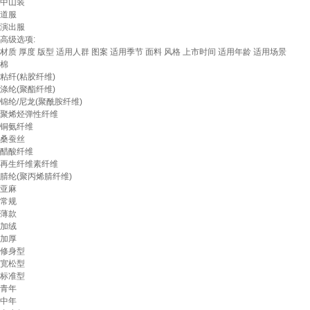
中山装
道服
演出服
高级选项:
材质
厚度
版型
适用人群
图案
适用季节
面料
风格
上市时间
适用年龄
适用场景
棉
粘纤(粘胶纤维)
涤纶(聚酯纤维)
锦纶/尼龙(聚酰胺纤维)
聚烯烃弹性纤维
铜氨纤维
桑蚕丝
醋酸纤维
再生纤维素纤维
腈纶(聚丙烯腈纤维)
亚麻
常规
薄款
加绒
加厚
修身型
宽松型
标准型
青年
中年