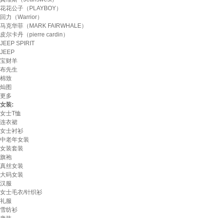
花花公子（PLAYBOY）
回力（Warrior）
马克华菲（MARK FAIRWHALE）
皮尔卡丹（pierre cardin）
JEEP SPIRIT
JEEP
宝财羊
布先生
棉致
灿图
更多
女装:
女士T恤
连衣裙
女士衬衫
中老年女装
女装套装
旗袍
真丝女装
大码女装
汉服
女士毛衣/针织衫
礼服
雪纺衫