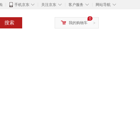
◇
◇
◇
◇
购
手机京东
关注京东
客户服务
网站导航
0
搜索
我的购物车
>