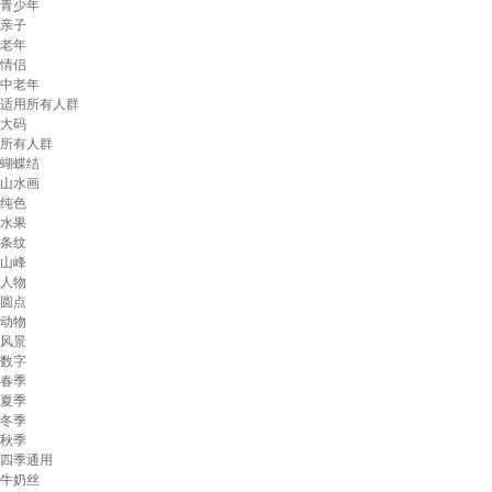
青少年
亲子
老年
情侣
中老年
适用所有人群
大码
所有人群
蝴蝶结
山水画
纯色
水果
条纹
山峰
人物
圆点
动物
风景
数字
春季
夏季
冬季
秋季
四季通用
牛奶丝