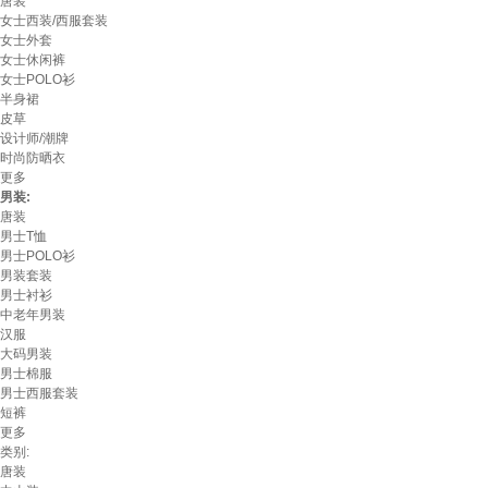
唐装
女士西装/西服套装
女士外套
女士休闲裤
女士POLO衫
半身裙
皮草
设计师/潮牌
时尚防晒衣
更多
男装:
唐装
男士T恤
男士POLO衫
男装套装
男士衬衫
中老年男装
汉服
大码男装
男士棉服
男士西服套装
短裤
更多
类别:
唐装