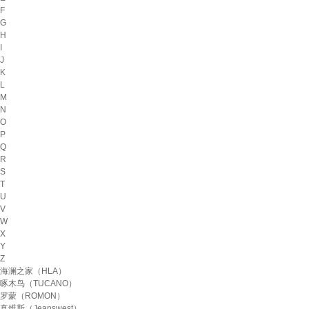
F
G
H
I
J
K
L
M
N
O
P
Q
R
S
T
U
V
W
X
Y
Z
海澜之家（HLA）
啄木鸟（TUCANO）
罗蒙（ROMON）
真维斯（Jeanswest）