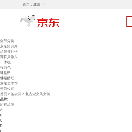
◇
送至：
北京
全部分类
京东知识库
品牌排行榜
普联摄像头
一体机
收纳包
键盘贴
键帽贴纸
京东美术馆
当前位置：
首页
>
连衣裙
> 复古淑女风女装
品牌:
所有品牌
A
B
C
D
E