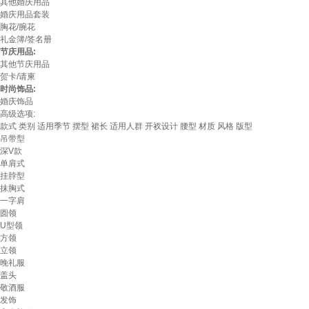
其他婚庆用品
婚庆用品套装
胸花/腕花
礼金簿/签名册
节庆用品:
其他节庆用品
贺卡/请柬
时尚饰品:
婚庆饰品
高级选项:
款式
类别
适用季节
摆型
裙长
适用人群
开衩设计
腰型
材质
风格
版型
吊带型
深V款
单肩式
挂脖型
抹胸式
一字肩
圆领
U型领
方领
立领
晚礼服
盖头
敬酒服
发饰