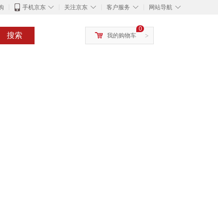
◇
◇
◇
◇
购
手机京东
关注京东
客户服务
网站导航
0
搜索
我的购物车
>