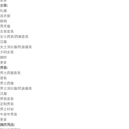
更多
女装:
礼服
连衣裙
旗袍
秀禾服
女装套装
女士西装/西服套装
汉服
女士演出服/民族服装
大码女装
婚纱
更多
男装:
男士西服套装
唐装
男士西服
男士演出服/民族服装
汉服
男装套装
定制男装
男士衬衫
中老年男装
更多
婚庆用品: