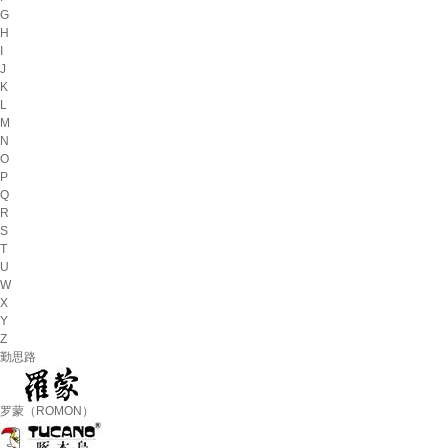
G
H
I
J
K
L
M
N
O
P
Q
R
S
T
U
W
X
Y
Z
勤思路
罗蒙（ROMON）