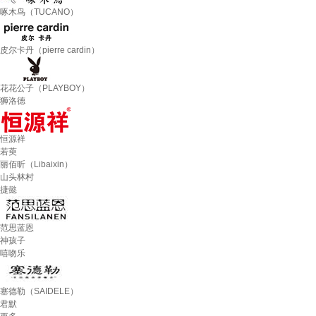
啄木鸟（TUCANO）
皮尔卡丹（pierre cardin）
花花公子（PLAYBOY）
狮洛德
恒源祥
若萸
丽佰昕（Libaixin）
山头林村
捷懿
范思蓝恩
神孩子
嘻吻乐
塞德勒（SAIDELE）
君默