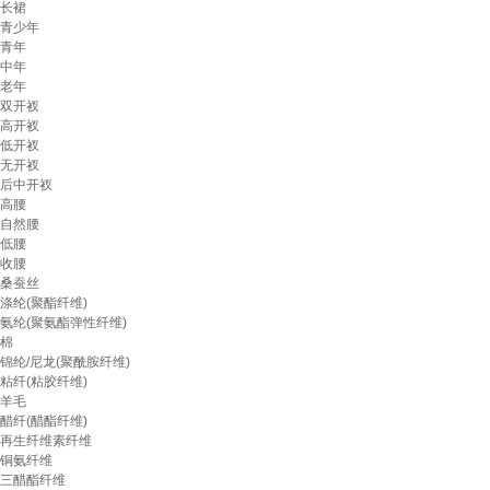
长裙
青少年
青年
中年
老年
双开衩
高开衩
低开衩
无开衩
后中开衩
高腰
自然腰
低腰
收腰
桑蚕丝
涤纶(聚酯纤维)
氨纶(聚氨酯弹性纤维)
棉
锦纶/尼龙(聚酰胺纤维)
粘纤(粘胶纤维)
羊毛
醋纤(醋酯纤维)
再生纤维素纤维
铜氨纤维
三醋酯纤维