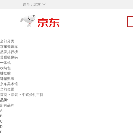
◇
送至：
北京
全部分类
京东知识库
品牌排行榜
普联摄像头
一体机
收纳包
键盘贴
键帽贴纸
京东美术馆
当前位置：
首页
>
唐装
> 中式婚礼主持
品牌:
所有品牌
A
B
C
D
F