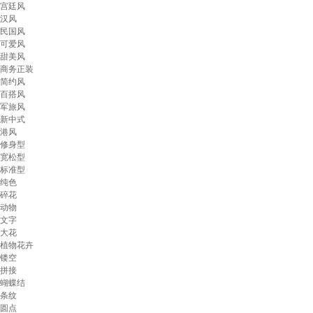
宫廷风
汉风
民国风
可爱风
甜美风
商务正装
简约风
百搭风
军旅风
新中式
港风
修身型
宽松型
标准型
纯色
碎花
动物
文字
大花
植物花卉
镂空
拼接
蝴蝶结
条纹
圆点