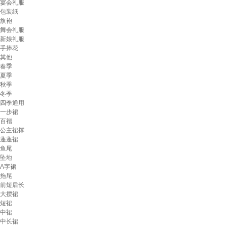
宴会礼服
包装纸
旗袍
舞会礼服
新娘礼服
手捧花
其他
春季
夏季
秋季
冬季
四季通用
一步裙
百褶
公主裙撑
蓬蓬裙
鱼尾
坠地
A字裙
拖尾
前短后长
大摆裙
短裙
中裙
中长裙