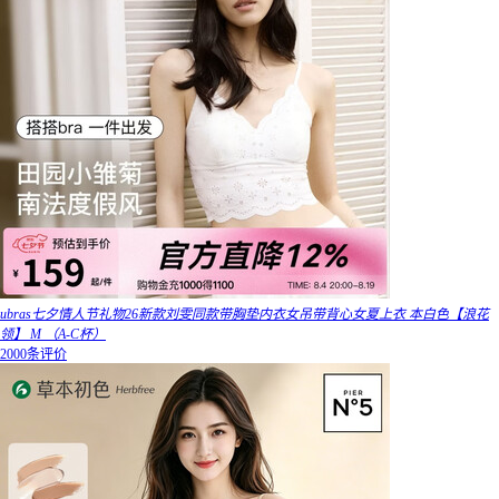
ubras七夕情人节礼物26新款刘雯同款带胸垫内衣女吊带背心女夏上衣 本白色【浪花
领】 M （A-C杯）
2000条评价