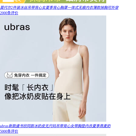
莫代尔2件装冰丝吊带背心女夏季背心胸罩一体式无痕内衣薄款抹胸可外穿
2000条评价
ubras新款虞书欣同款冰奶皮无尺码吊带背心女带胸垫内衣夏季燕麦奶
5000条评价