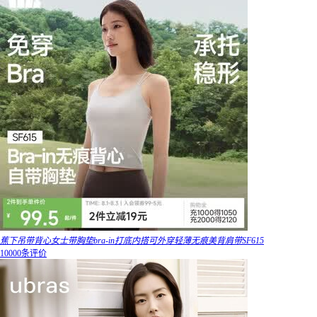
蕉下吊带背心女士带胸垫bra-in打底内搭可外穿轻薄无痕美背肩带SF615
10000条评价