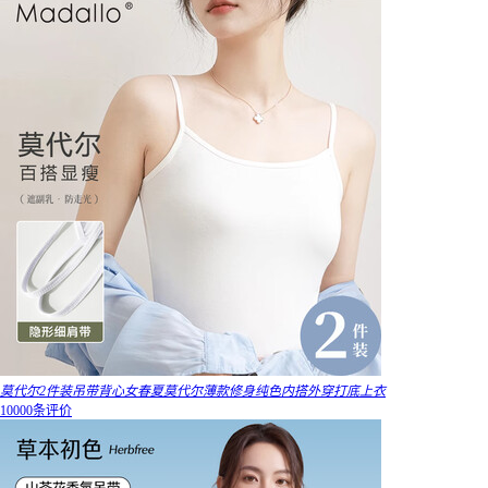
莫代尔2件装吊带背心女春夏莫代尔薄款修身纯色内搭外穿打底上衣
10000条评价