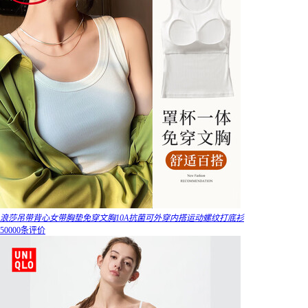
浪莎吊带背心女带胸垫免穿文胸10A抗菌可外穿内搭运动螺纹打底衫
50000条评价