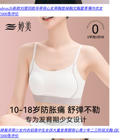
ubras26新款刘雯同款吊带背心女带胸垫抹胸文胸夏季薄内衣女
5000条评价
婷美吊带少女内衣初高中生女孩大童发育期背心青少年二三阶段文胸 白L
5000条评价