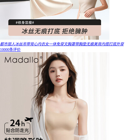
都市丽人冰丝吊带背心内衣女一体免穿文胸罩带胸垫无痕美背内搭打底外穿
10000条评价