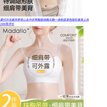
莫代尔无痕吊带背心女内衣带胸垫抹胸文胸一体粉底液色隐形美背上衣
2000条评价