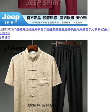
JEEP SPIRIT唐装真丝绸缎男中老年短袖套装爸爸夏装中国风男装老年人爷爷 红色 L
120-135
6条评价