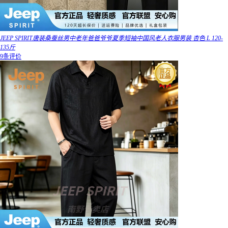
JEEP SPIRIT唐装桑蚕丝男中老年爸爸爷爷夏季短袖中国风老人衣服男装 杏色 L 120-
135斤
9条评价