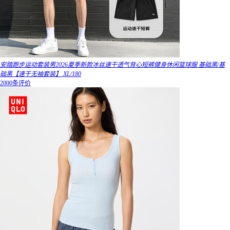
安踏跑步运动套装男2026夏季新款冰丝速干透气背心短裤健身休闲篮球服 基础黑/基
础黑【速干无袖套装】 XL/180
2000条评价