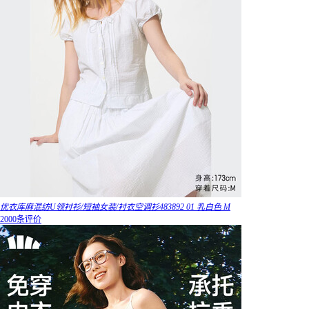
优衣库麻混纺U领衬衫/短袖女装/衬衣空调衫483892 01 乳白色 M
2000条评价