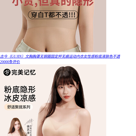
古今（GUJIN）文胸胸罩无钢圈固定杯无痕运动内衣女性感粉底液肤色不透
20000条评价