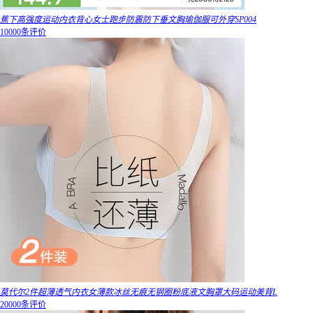
蕉下高强度运动内衣背心女士跑步防震防下垂文胸瑜伽服可外穿SP004
10000条评价
莫代尔2件超薄透气内衣女薄款冰丝无痕无钢圈粉底液文胸罩大码运动美背L
20000条评价