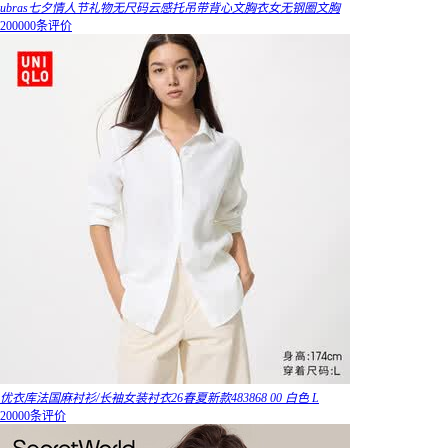
ubras七夕情人节礼物无尺码云感托吊带背心文胸衣女无钢圈文胸
200000条评价
优衣库法国麻衬衫/长袖女装衬衣26春夏新款483868 00 白色 L
20000条评价