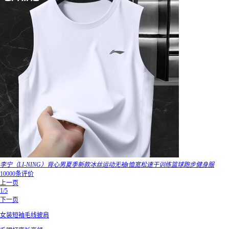
李宁（LI-NING）背心男夏季新款冰丝运动无袖t恤宽松速干训练篮球跑步健身服
10000条评价
上一页
1/5
下一页
女装短袖毛线披肩