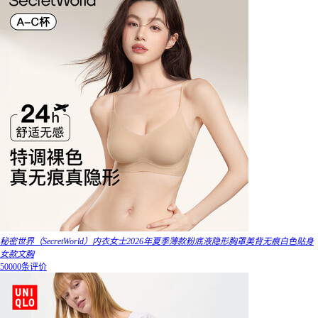
秘密世界（SecretWorld）内衣女士2026年夏季薄款粉底液隐形胸罩美背无痕白色贴身
女款文胸
50000条评价