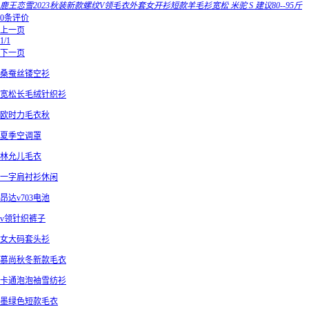
鹿王恋雪2023秋装新款螺纹V领毛衣外套女开衫短款羊毛衫宽松 米驼 S 建议80--95斤
0条评价
上一页
1/1
下一页
桑蚕丝镂空衫
宽松长毛绒针织衫
欧时力毛衣秋
夏季空调罩
林允儿毛衣
一字肩衬衫休闲
昂达v703电池
v领针织裤子
女大码套头衫
慕尚秋冬新款毛衣
卡通泡泡袖雪纺衫
墨绿色短款毛衣