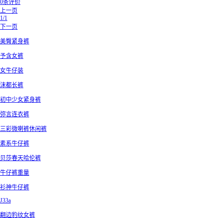
0条评价
上一页
1/1
下一页
美臀紧身裤
予含女裤
女牛仔装
沫都长裤
初中少女紧身裤
弥言连衣裤
三彩微喇裤休闲裤
素系牛仔裤
贝莎春天哈伦裤
牛仔裤重量
衫神牛仔裤
J33a
翻边豹纹女裤