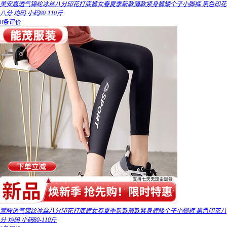
美安嘉透气锦纶冰丝八分印花打底裤女春夏季新款薄款紧身裤矮个子小脚裤 黑色印花
八分 均码 小码80-110斤
0条评价
萱眸透气锦纶冰丝八分印花打底裤女春夏季新款薄款紧身裤矮个子小脚裤 黑色印花八
分 均码 小码80-110斤