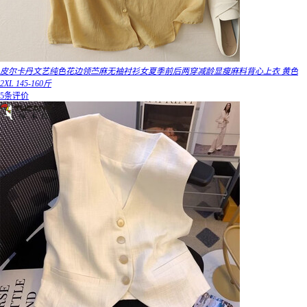
皮尔卡丹文艺纯色花边领苎麻无袖衬衫女夏季前后两穿减龄显瘦麻料背心上衣 黄色
2XL 145-160斤
5条评价