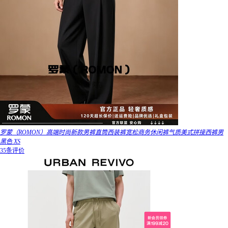
罗蒙（ROMON）高端时尚新款男裤直筒西装裤宽松商务休闲裤气质美式拼接西裤男
黑色 XS
35条评价