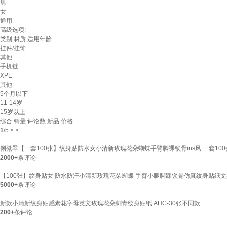
男
女
通用
高级选项:
类别
材质
适用年龄
挂件/挂饰
其他
手机链
XPE
其他
5个月以下
11-14岁
15岁以上
综合
销量
评论数
新品
价格
1
/
5
<
>
俐微翠【一套100张】纹身贴防水女小清新玫瑰花朵蝴蝶手臂脚裸锁骨ins风 一套100
2000+
条评论
【100张】纹身贴女 防水防汗小清新玫瑰花朵蝴蝶 手臂小腿脚踝锁骨仿真纹身贴纸
5000+
条评论
新款小清新纹身贴感素花字母英文玫瑰花朵刺青纹身贴纸 AHC-30张不同款
200+
条评论