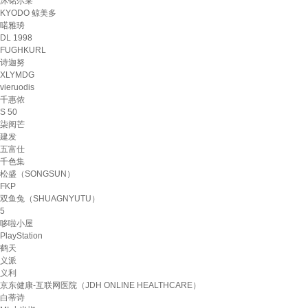
沐铭尔莱
KYODO 鲸美多
喏雅珘
DL 1998
FUGHKURL
诗迦努
XLYMDG
vieruodis
千惠侬
S 50
柒阅芒
建发
五富仕
千色集
松盛（SONGSUN）
FKP
双鱼兔（SHUAGNYUTU）
5
哆啦小屋
PlayStation
鹤天
义派
义利
京东健康-互联网医院（JDH ONLINE HEALTHCARE）
白蒂诗