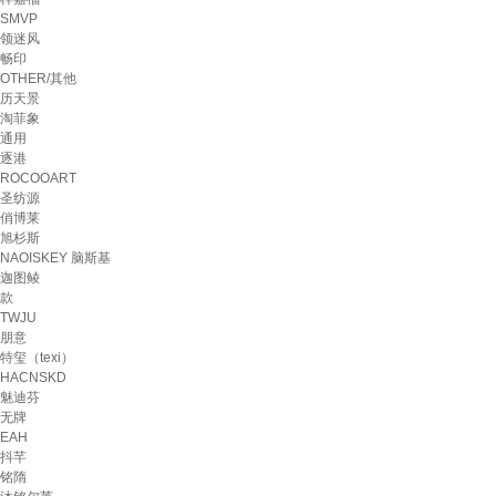
SMVP
领迷风
畅印
OTHER/其他
历天景
淘菲象
通用
逐港
ROCOOART
圣纺源
俏博莱
旭杉斯
NAOISKEY 脑斯基
迦图鲮
款
TWJU
朋意
特玺（texi）
HACNSKD
魅迪芬
无牌
EAH
抖芊
铭隋