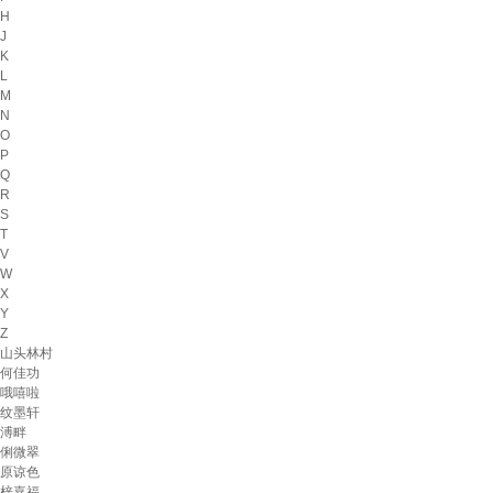
H
J
K
L
M
N
O
P
Q
R
S
T
V
W
X
Y
Z
山头林村
何佳功
哦嘻啦
纹墨轩
溥畔
俐微翠
原谅色
梓嘉福