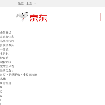
◇
送至：
北京
全部分类
京东知识库
品牌排行榜
普联摄像头
一体机
收纳包
键盘贴
键帽贴纸
京东美术馆
当前位置：
首页
>
防晒配饰
> 小纹身玫瑰
品牌:
所有品牌
B
C
D
E
F