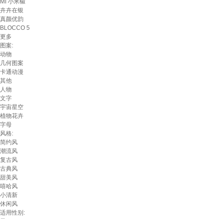
MI 小米椒
卉卉在银
真颜优韵
BLOCCO 5
更多
图案:
动物
几何图案
卡通动漫
其他
人物
文字
宇宙星空
植物花卉
字母
风格:
简约风
潮流风
复古风
古典风
甜美风
嘻哈风
小清新
休闲风
适用性别: