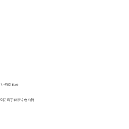
张 -蝴蝶花朵
文身防晒手套原谅色袖筒