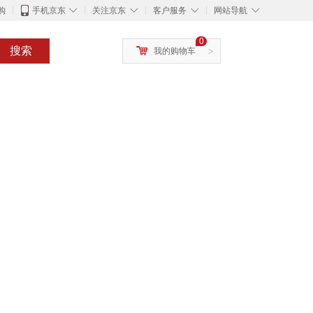
◇
◇
◇
◇
购
手机京东
关注京东
客户服务
网站导航
0
搜索
我的购物车
>