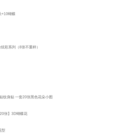
+10蝴蝶
纷炫彩系列（8张不重样）
纹身贴 一套20张黑色花朵小图
0张】3D蝴蝶花
花型