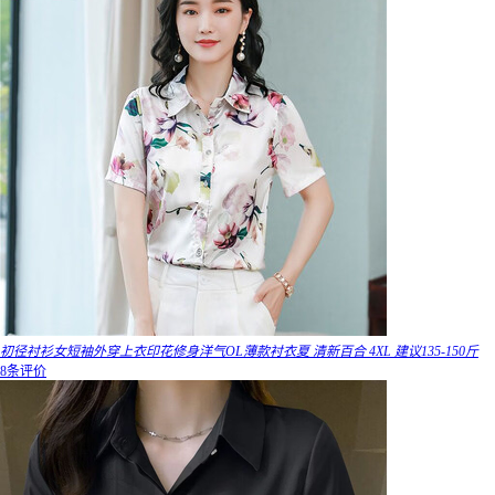
初径衬衫女短袖外穿上衣印花修身洋气OL薄款衬衣夏 清新百合 4XL 建议135-150斤
8条评价