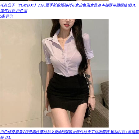
花花公子（PLAYBOY）2026夏季新款短袖衬衫女白色淑女修身中袖飘带蝴蝶结领OL
洋气衬衣 白色 M
5条评价
白色修身紧身V领低胸性感衬衫女夏ol制服职业装白衬衣工作服套装 短袖衬衣+黑裙套
装 3XL