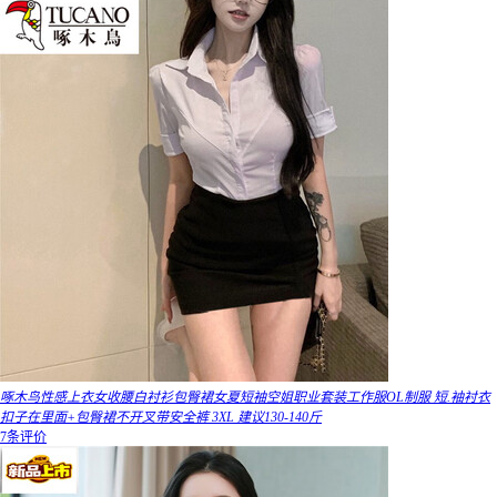
啄木鸟性感上衣女收腰白衬衫包臀裙女夏短袖空姐职业套装工作服OL制服 短.袖衬衣
扣子在里面+包臀裙不开叉带安全裤 3XL 建议130-140斤
7条评价