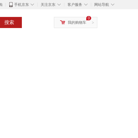
◇
◇
◇
◇
购
手机京东
关注京东
客户服务
网站导航
0
搜索
我的购物车
>