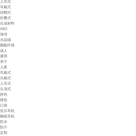
入耳式
耳戴式
挂帽式
折叠式
合成材料
ABS
海绵
水晶绒
聚酯纤维
成人
通用
亲子
儿童
耳戴式
头戴式
入耳式
头顶式
拼色
撞色
口袋
音乐耳机
睡眠耳机
防水
防汗
定制