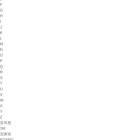
F
G
H
I
J
K
L
M
N
O
P
Q
R
S
T
U
V
W
X
Y
Z
安耳悠
3M
宜家依
KDANG