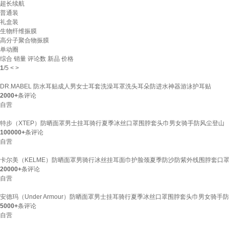
超长续航
普通装
礼盒装
生物纤维振膜
高分子聚合物振膜
单动圈
综合
销量
评论数
新品
价格
1
/
5
<
>
DR.MABEL 防水耳贴成人男女士耳套洗澡耳罩洗头耳朵防进水神器游泳护耳贴
2000+
条评论
自营
特步（XTEP）防晒面罩男士挂耳骑行夏季冰丝口罩围脖套头巾男女骑手防风尘登山
100000+
条评论
自营
卡尔美（KELME）防晒面罩男骑行冰丝挂耳面巾护脸颈夏季防沙防紫外线围脖套口
20000+
条评论
自营
安德玛（Under Armour）防晒面罩男士挂耳骑行夏季冰丝口罩围脖套头巾男女骑手
5000+
条评论
自营