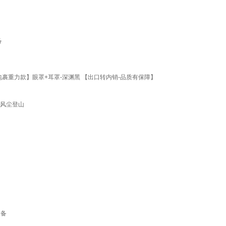
备
包裹重力款】眼罩+耳罩-深渊黑 【出口转内销-品质有保障】
防风尘登山
装备