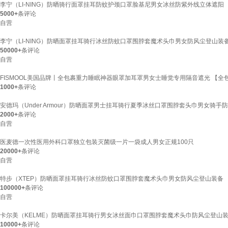
李宁（LI-NING）防晒骑行面罩挂耳防蚊护颈口罩脸基尼男女冰丝防紫外线立体遮阳
5000+
条评论
自营
李宁（LI-NING）防晒面罩挂耳骑行冰丝防蚊口罩围脖套魔术头巾男女防风尘登山装
50000+
条评论
自营
FISMOOL美国品牌丨全包裹重力睡眠神器眼罩加耳罩男女士睡觉专用隔音遮光 【全
1000+
条评论
安德玛（Under Armour）防晒面罩男士挂耳骑行夏季冰丝口罩围脖套头巾男女骑手
2000+
条评论
自营
医麦德一次性医用外科口罩独立包装灭菌级一片一袋成人男女正规100只
20000+
条评论
自营
特步（XTEP）防晒面罩挂耳骑行冰丝防蚊口罩围脖套魔术头巾男女防风尘登山装备
100000+
条评论
自营
卡尔美（KELME）防晒面罩挂耳骑行男女冰丝面巾口罩围脖套魔术头巾防风尘登山
10000+
条评论