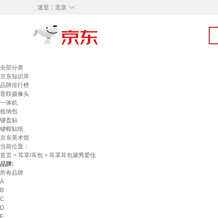
◇
送至：
北京
全部分类
京东知识库
品牌排行榜
普联摄像头
一体机
收纳包
键盘贴
键帽贴纸
京东美术馆
当前位置：
首页
>
耳罩/耳包
> 耳罩耳包黛秀爱佳
品牌:
所有品牌
A
B
C
D
E