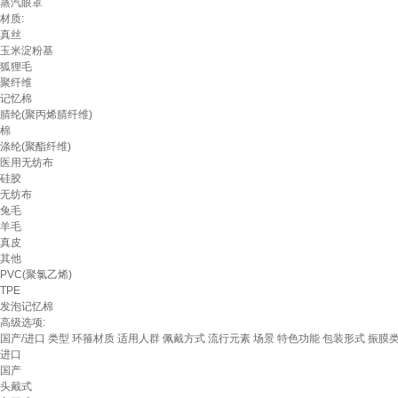
蒸汽眼罩
材质:
真丝
玉米淀粉基
狐狸毛
聚纤维
记忆棉
腈纶(聚丙烯腈纤维)
棉
涤纶(聚酯纤维)
医用无纺布
硅胶
无纺布
兔毛
羊毛
真皮
其他
PVC(聚氯乙烯)
TPE
发泡记忆棉
高级选项:
国产/进口
类型
环箍材质
适用人群
佩戴方式
流行元素
场景
特色功能
包装形式
振膜
进口
国产
头戴式