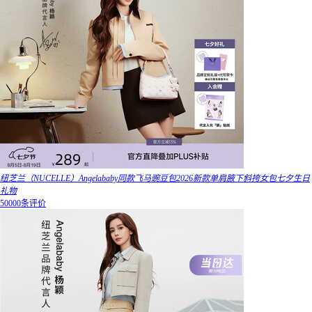
纽芝兰（NUCELLE）Angelababy同款飞马豌豆包2026新款单肩腋下斜挎女包七夕生日
礼物
50000条评价