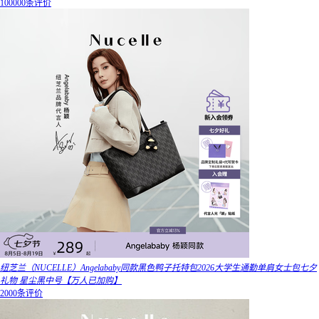
100000条评价
纽芝兰（NUCELLE）Angelababy同款黑色鸭子托特包2026大学生通勤单肩女士包七夕
礼物 星尘黑中号【万人已加购】
2000条评价