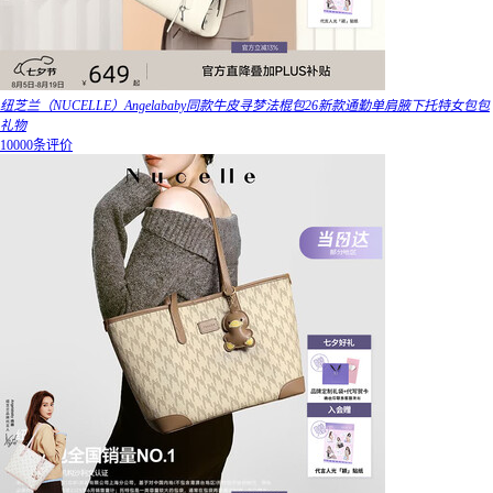
纽芝兰（NUCELLE）Angelababy同款牛皮寻梦法棍包26新款通勤单肩腋下托特女包包
礼物
10000条评价