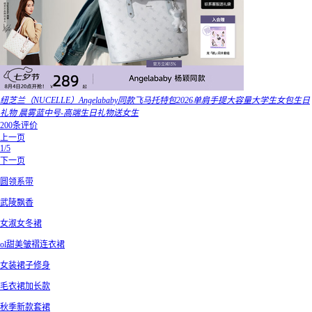
纽芝兰（NUCELLE）Angelababy同款飞马托特包2026单肩手提大容量大学生女包生日
礼物 晨雾蓝中号-高端生日礼物送女生
200条评价
上一页
1/5
下一页
圆领系带
武陵飘香
女淑女冬裙
ol甜美皱褶连衣裙
女装裙子修身
毛衣裙加长款
秋季新款套裙