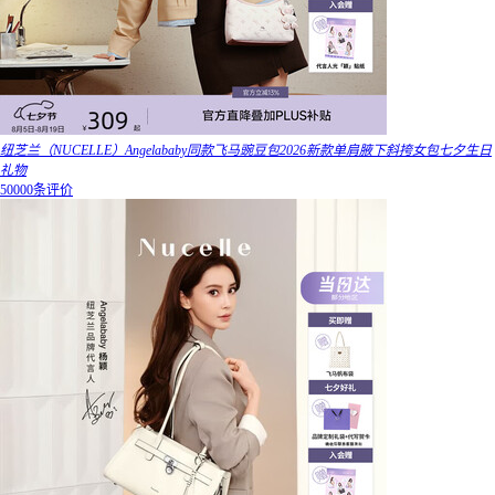
纽芝兰（NUCELLE）Angelababy同款飞马豌豆包2026新款单肩腋下斜挎女包七夕生日
礼物
50000条评价