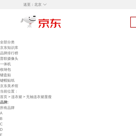
◇
送至：
北京
全部分类
京东知识库
品牌排行榜
普联摄像头
一体机
收纳包
键盘贴
键帽贴纸
京东美术馆
当前位置：
首页
>
连衣裙
> 无袖连衣裙显瘦
品牌:
所有品牌
A
B
C
D
E