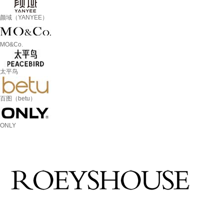
颜域（YANYEE）
MO&Co.
太平鸟
百图（betu）
ONLY