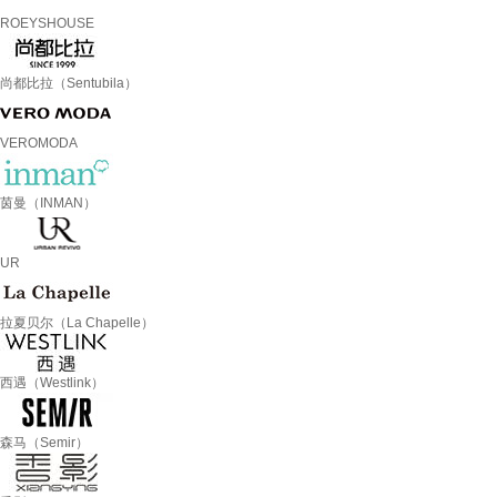
ROEYSHOUSE
尚都比拉（Sentubila）
VEROMODA
茵曼（INMAN）
UR
拉夏贝尔（La Chapelle）
西遇（Westlink）
森马（Semir）