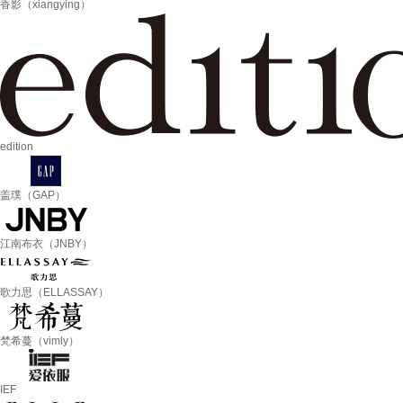
香影（xiangying）
edition
盖璞（GAP）
江南布衣（JNBY）
歌力思（ELLASSAY）
梵希蔓（vimly）
IEF