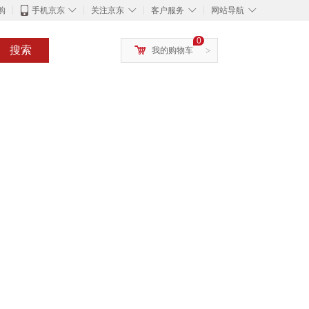
◇
◇
◇
◇
购
手机京东
关注京东
客户服务
网站导航
0
搜索
我的购物车
>