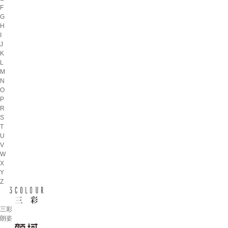
F
G
H
I
J
K
L
M
N
O
P
R
S
T
U
V
W
X
Y
Z
三彩
朗姿