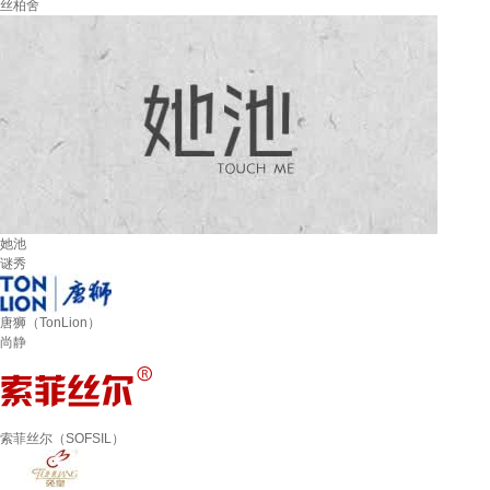
丝柏舍
她池
谜秀
唐狮（TonLion）
尚静
索菲丝尔（SOFSIL）