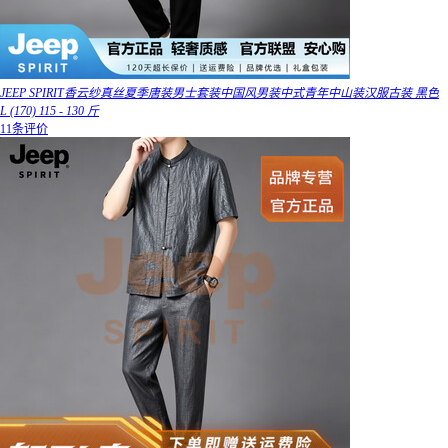
JEEP SPIRIT香云纱真丝夏季唐装男士套装中国风男装中式青年中山装汉服古装 黑色
L (170) 115 - 130 斤
11条评价