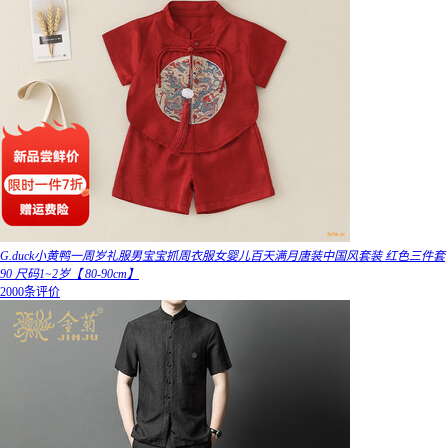
G.duck小黄鸭一周岁礼服男宝宝抓周衣服女婴儿百天满月唐装中国风套装 红色三件套
90 尺码1~2岁【 80-90cm】
2000条评价