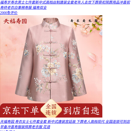
福寿岁寿衣男士七件套新中式高档丝制唐装全套老年人去世下葬祭祀殡葬用品冲喜祝
寿终老衣白事棉寿服 福寿双全
2000条评价
天福寿园 寿衣女士七件套全套 新中式唐装宫廷装 下葬老人高档现代 全国连锁可到店
早备冲喜寿服装殡葬老衣服 花语