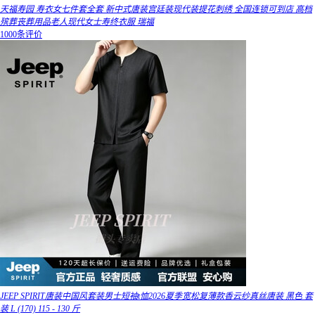
天福寿园 寿衣女七件套全套 新中式唐装宫廷装现代装提花刺绣 全国连锁可到店 高档
殡葬丧葬用品老人现代女士寿终衣服 瑞福
1000条评价
JEEP SPIRIT唐装中国风套装男士短袖t恤2026夏季宽松复薄款香云纱真丝唐装 黑色 套
装 L (170) 115 - 130 斤