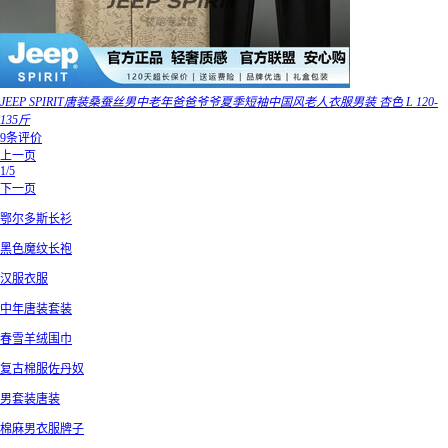
JEEP SPIRIT唐装桑蚕丝男中老年爸爸爷爷夏季短袖中国风老人衣服男装 杏色 L 120-
135斤
9条评价
上一页
1/5
下一页
鄂尔多斯长衫
黑色魔纹长袍
汉服衣服
中年唐装套装
春雪羊绒围巾
复古棉服佐丹奴
男套装唐装
棉麻男衣服牌子