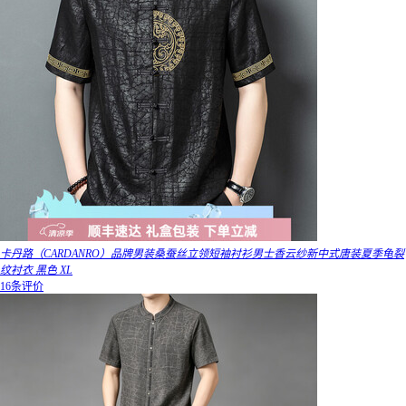
卡丹路（CARDANRO）品牌男装桑蚕丝立领短袖衬衫男士香云纱新中式唐装夏季龟裂
纹衬衣 黑色 XL
16条评价