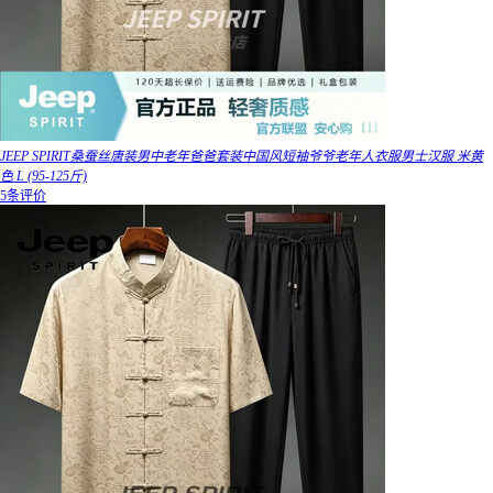
JEEP SPIRIT桑蚕丝唐装男中老年爸爸套装中国风短袖爷爷老年人衣服男士汉服 米黄
色 L (95-125斤)
5条评价