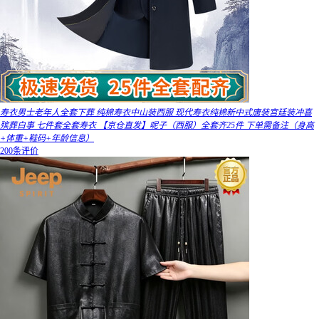
寿衣男士老年人全套下葬 纯棉寿衣中山装西服 现代寿衣纯棉新中式唐装宫廷装冲喜
殡葬白事 七件套全套寿衣 【京仓直发】呢子（西服）全套齐25件 下单需备注（身高
+体重+鞋码+年龄信息）
200条评价