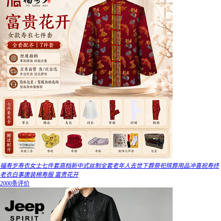
福寿岁寿衣女士七件套高档新中式丝制全套老年人去世下葬祭祀殡葬用品冲喜祝寿终
老衣白事唐装棉寿服 富贵花开
2000条评价