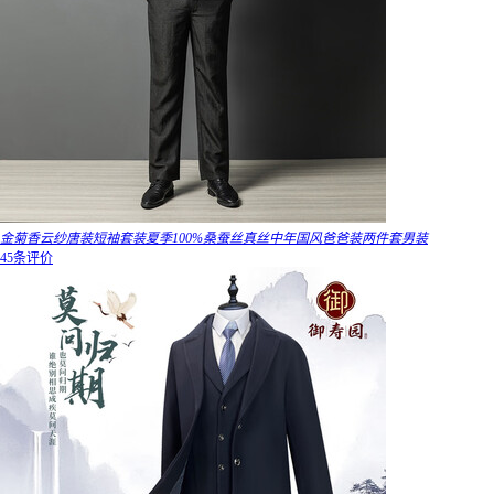
金菊香云纱唐装短袖套装夏季100%桑蚕丝真丝中年国风爸爸装两件套男装
45条评价