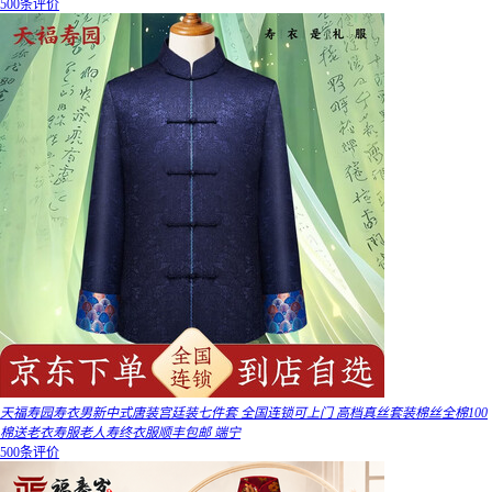
500条评价
天福寿园寿衣男新中式唐装宫廷装七件套 全国连锁可上门 高档真丝套装棉丝全棉100
棉送老衣寿服老人寿终衣服顺丰包邮 端宁
500条评价