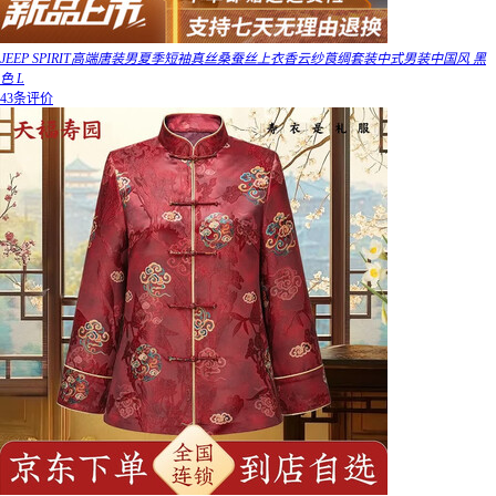
JEEP SPIRIT高端唐装男夏季短袖真丝桑蚕丝上衣香云纱莨绸套装中式男装中国风 黑
色 L
43条评价