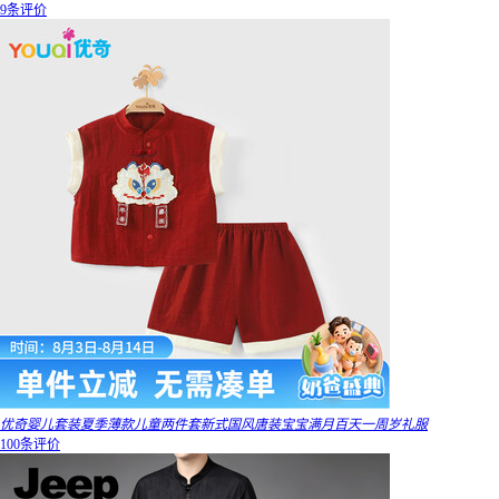
9条评价
优奇婴儿套装夏季薄款儿童两件套新式国风唐装宝宝满月百天一周岁礼服
100条评价