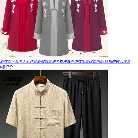
寿衣女全套老人七件套寿服唐装送老衣冲喜寿终衣服装殡葬用品 红梅映霞七件套
6条评价