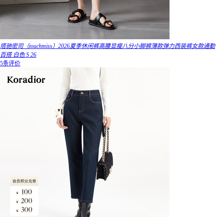
塔驰密司（touchmiss）2026夏季休闲裤高腰显瘦八分小脚裤薄款弹力西装裤女款通勤
百搭 白色 S 26
5条评价