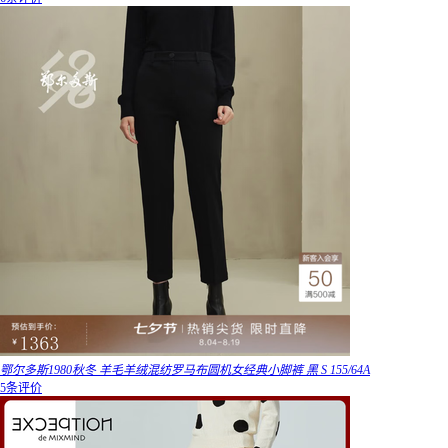
鄂尔多斯1980秋冬 羊毛羊绒混纺罗马布圆机女经典小脚裤 黑 S 155/64A
5条评价