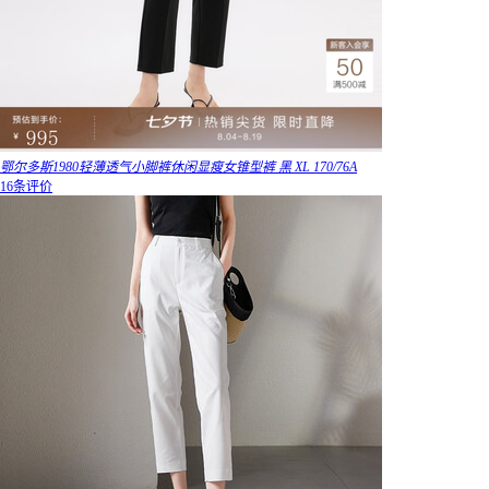
鄂尔多斯1980轻薄透气小脚裤休闲显瘦女锥型裤 黑 XL 170/76A
16条评价