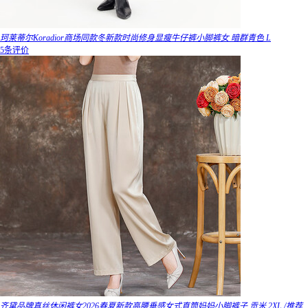
珂莱蒂尔Koradior商场同款冬新款时尚修身显瘦牛仔裤小脚裤女 暗群青色 L
5条评价
齐黛品牌真丝休闲裤女2026春夏新款高腰垂感女式直筒妈妈小脚裤子 贡米 2XL /推荐