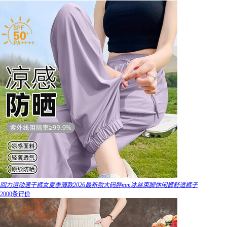
回力运动速干裤女夏季薄款2026最新款大码胖mm冰丝束脚休闲裤舒适裤子
2000条评价