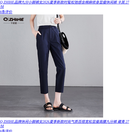
Q ZHIHE品牌九分小脚裤女2026夏季新款时髦松弛感含棉麻修身显瘦休闲裤 卡其 27
/M
6条评价
Q ZHIHE品牌休闲小脚裤女2026夏季新款时尚气质百搭宽松显瘦高腰九分裤 藏青 27
/M
6条评价