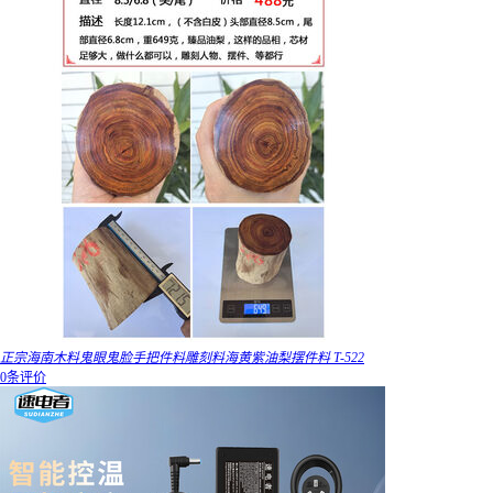
正宗海南木料鬼眼鬼脸手把件料雕刻料海黄紫油梨摆件料 T-522
0条评价