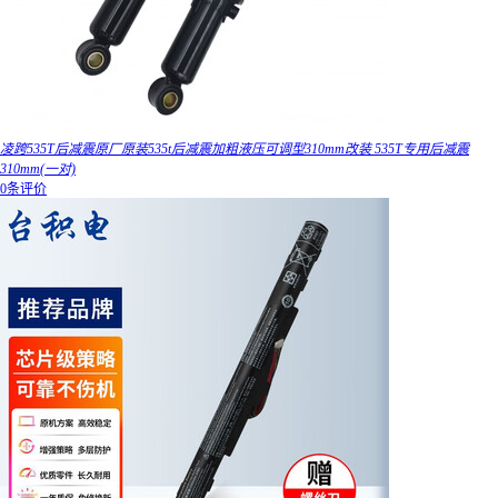
凌跨535T后减震原厂原装535t后减震加粗液压可调型310mm改装 535T专用后减震
310mm(一对)
0条评价