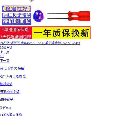
台积达 适用于 宏碁acer AL15A32 笔记本电池 F5-572G-538T
39条评价
上一页
1/1
下一页
莫代儿t恤 男 短袖
老年人男士短袖t恤
恤衫男装
男宽松t恤免邮
t恤小胡子
乐邦nba
日系衣服男体恤