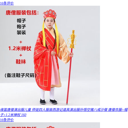
16条评价
缘笛唐僧演出服儿童 师徒四人服装西游记道具演出服孙悟空猪八戒沙僧 唐僧衣服+帽
子+1.2米禅杖 160
16条评价