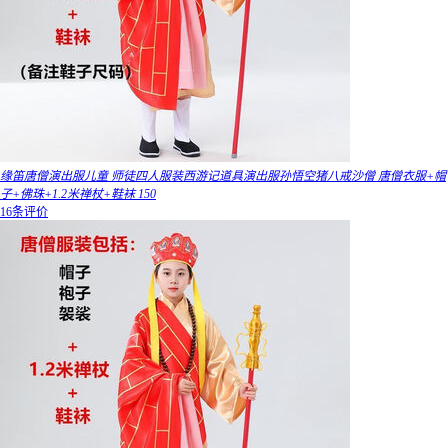
缘笛唐僧演出服儿童 师徒四人服装西游记道具演出服孙悟空猪八戒沙僧 唐僧衣服+帽
子+佛珠+1.2米禅杖+鞋袜 150
16条评价