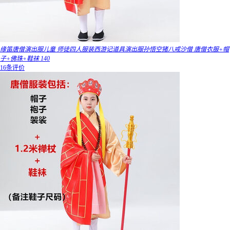
缘笛唐僧演出服儿童 师徒四人服装西游记道具演出服孙悟空猪八戒沙僧 唐僧衣服+帽
子+佛珠+鞋袜 140
16条评价