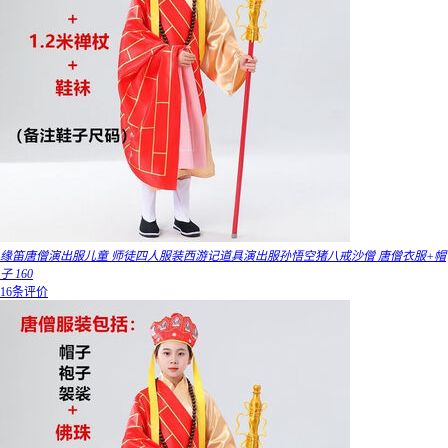
缘笛唐僧演出服儿童 师徒四人服装西游记道具演出服孙悟空猪八戒沙僧 唐僧衣服+帽
子 160
16条评价