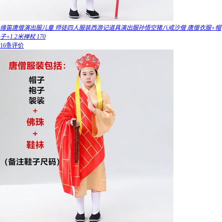
缘笛唐僧演出服儿童 师徒四人服装西游记道具演出服孙悟空猪八戒沙僧 唐僧衣服+帽
子+1.2米禅杖 170
16条评价