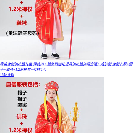
缘笛唐僧演出服儿童 师徒四人服装西游记道具演出服孙悟空猪八戒沙僧 唐僧衣服+帽
子+佛珠+1.2米禅杖+鞋袜 170
16条评价