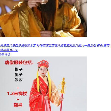
俏博莱儿童西游记服装全套 孙悟空演出唐僧八戒表演服幼儿园六一舞台服 黄色 玉帝
演出服 160 cm
0条评价