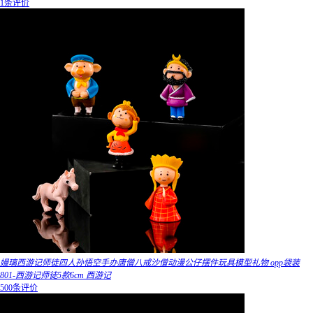
1条评价
嫚璃西游记师徒四人孙悟空手办唐僧八戒沙僧动漫公仔摆件玩具模型礼物 opp袋装
801-西游记师徒5款6cm 西游记
500条评价