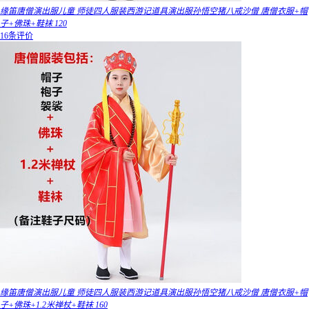
缘笛唐僧演出服儿童 师徒四人服装西游记道具演出服孙悟空猪八戒沙僧 唐僧衣服+帽
子+佛珠+鞋袜 120
16条评价
缘笛唐僧演出服儿童 师徒四人服装西游记道具演出服孙悟空猪八戒沙僧 唐僧衣服+帽
子+佛珠+1.2米禅杖+鞋袜 160