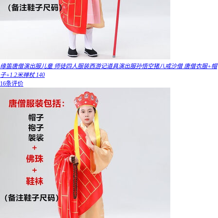
缘笛唐僧演出服儿童 师徒四人服装西游记道具演出服孙悟空猪八戒沙僧 唐僧衣服+帽
子+1.2米禅杖 140
16条评价