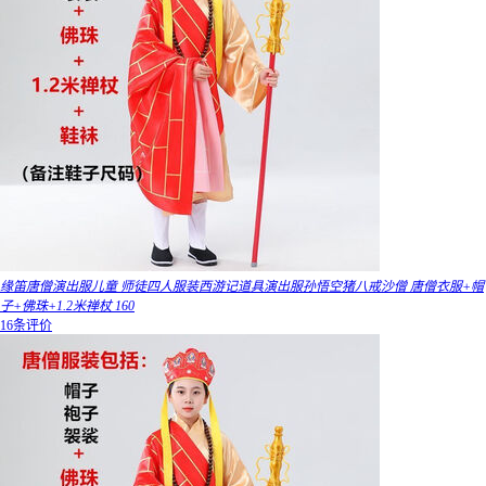
缘笛唐僧演出服儿童 师徒四人服装西游记道具演出服孙悟空猪八戒沙僧 唐僧衣服+帽
子+佛珠+1.2米禅杖 160
16条评价