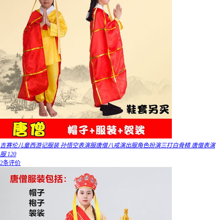
吉赛伦儿童西游记服装 孙悟空表演服唐僧八戒演出服角色扮演三打白骨精 唐僧表演
服 120
2条评价