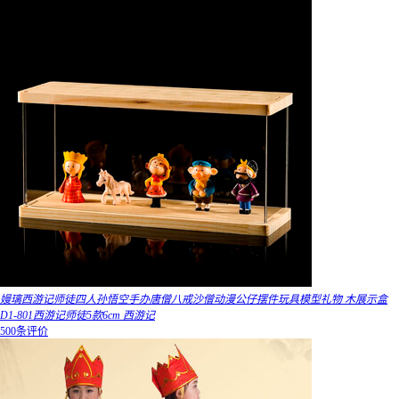
嫚璃西游记师徒四人孙悟空手办唐僧八戒沙僧动漫公仔摆件玩具模型礼物 木展示盒
D1-801西游记师徒5款6cm 西游记
500条评价