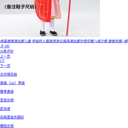
缘笛唐僧演出服儿童 师徒四人服装西游记道具演出服孙悟空猪八戒沙僧 唐僧衣服+帽
子 180
16条评价
上一页
1/5
下一页
古风情侣装
逸福（efu）男装
春季唐装
圣徒长袍
武当道
亚麻夏装衣服好
爆焰长袍