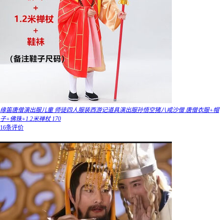
缘笛唐僧演出服儿童 师徒四人服装西游记道具演出服孙悟空猪八戒沙僧 唐僧衣服+帽
子+佛珠+1.2米禅杖 170
16条评价