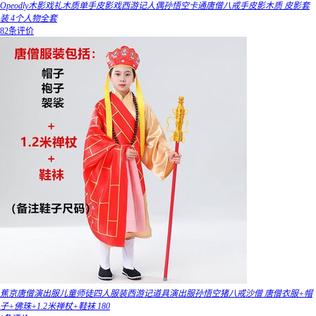
Opeodly木影戏礼木质单手皮影戏西游记人偶孙悟空卡通唐僧八戒手皮影木质 皮影套
装 4个人物全套
82条评价
蕉京唐僧演出服儿童师徒四人服装西游记道具演出服孙悟空猪八戒沙僧 唐僧衣服+帽
子+佛珠+1.2米禅杖+鞋袜 180