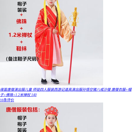
缘笛唐僧演出服儿童 师徒四人服装西游记道具演出服孙悟空猪八戒沙僧 唐僧衣服+帽
子+佛珠+1.2米禅杖 140
16条评价