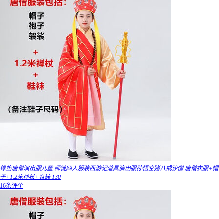
缘笛唐僧演出服儿童 师徒四人服装西游记道具演出服孙悟空猪八戒沙僧 唐僧衣服+帽
子+1.2米禅杖+鞋袜 130
16条评价