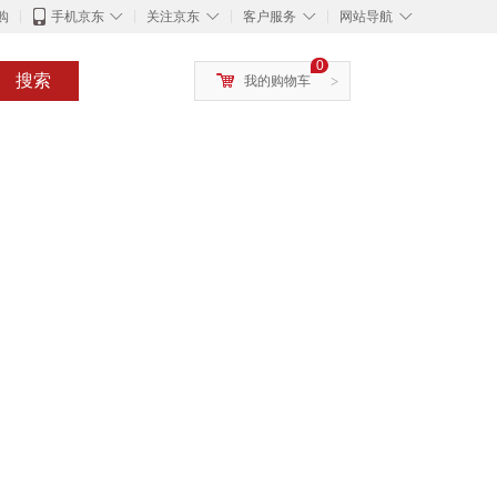
◇
◇
◇
◇
购
手机京东
关注京东
客户服务
网站导航
0
搜索
我的购物车
>