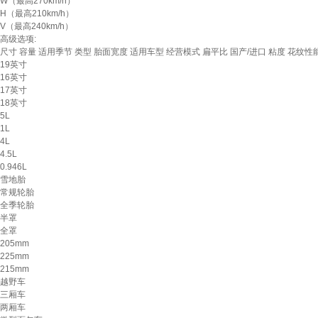
W（最高270km/h）
H（最高210km/h）
V（最高240km/h）
高级选项:
尺寸
容量
适用季节
类型
胎面宽度
适用车型
经营模式
扁平比
国产/进口
粘度
花纹性
19英寸
16英寸
17英寸
18英寸
5L
1L
4L
4.5L
0.946L
雪地胎
常规轮胎
全季轮胎
半罩
全罩
205mm
225mm
215mm
越野车
三厢车
两厢车