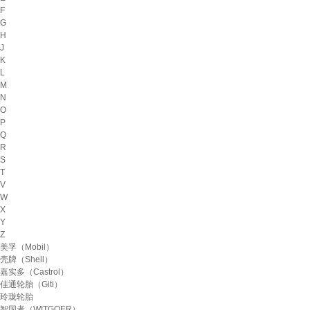
F
G
H
J
K
L
M
N
O
P
Q
R
S
T
V
W
X
Y
Z
美孚（Mobil）
壳牌（Shell）
嘉实多（Castrol）
佳通轮胎（Giti）
玲珑轮胎
智国者（WITGOER）