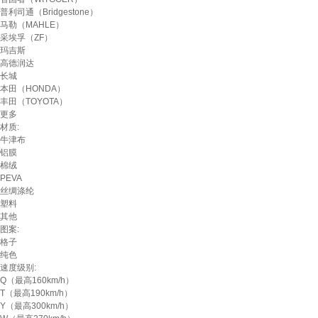
普利司通（Bridgestone）
马勒（MAHLE）
采埃孚（ZF）
玛吉斯
高德润达
长城
本田（HONDA）
丰田（TOYOTA）
更多
材质:
牛津布
铝膜
棉绒
PEVA
丝绸涤纶
塑料
其他
图案:
格子
纯色
速度级别:
Q（最高160km/h）
T（最高190km/h）
Y（最高300km/h）