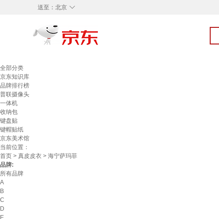
◇
送至：
北京
全部分类
京东知识库
品牌排行榜
普联摄像头
一体机
收纳包
键盘贴
键帽贴纸
京东美术馆
当前位置：
首页
>
真皮皮衣
> 海宁萨玛菲
品牌:
所有品牌
A
B
C
D
E