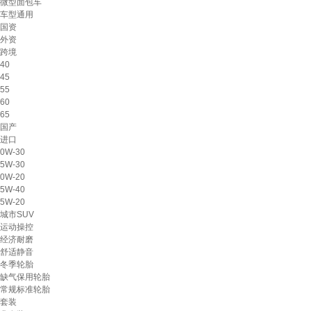
微型面包车
车型通用
国资
外资
跨境
40
45
55
60
65
国产
进口
0W-30
5W-30
0W-20
5W-40
5W-20
城市SUV
运动操控
经济耐磨
舒适静音
冬季轮胎
缺气保用轮胎
常规标准轮胎
套装